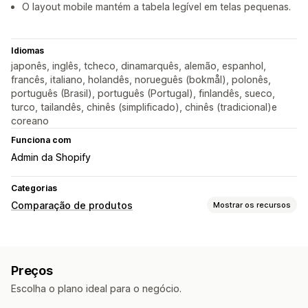
O layout mobile mantém a tabela legível em telas pequenas.
Idiomas
japonês, inglês, tcheco, dinamarquês, alemão, espanhol,
francês, italiano, holandês, norueguês (bokmål), polonês,
português (Brasil), português (Portugal), finlandês, sueco,
turco, tailandês, chinês (simplificado), chinês (tradicional)e
coreano
Funciona com
Admin da Shopify
Categorias
Comparação de produtos
Mostrar os recursos
Ferramentas de comparação
Tabela de comparação
Multiproduto
Especificações
Preços
Opções de exibição
Escolha o plano ideal para o negócio.
Layout da tabela
CSS personalizado
Cor e fonte