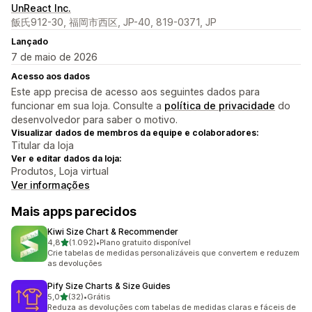
UnReact Inc.
飯氏912-30, 福岡市西区, JP-40, 819-0371, JP
Lançado
7 de maio de 2026
Acesso aos dados
Este app precisa de acesso aos seguintes dados para
funcionar em sua loja. Consulte a
política de privacidade
do
desenvolvedor para saber o motivo.
Visualizar dados de membros da equipe e colaboradores:
Titular da loja
Ver e editar dados da loja:
Produtos, Loja virtual
Ver informações
Mais apps parecidos
Kiwi Size Chart & Recommender
de 5 estrelas
4,8
(1.092)
•
Plano gratuito disponível
1092 avaliações ao todo
Crie tabelas de medidas personalizáveis que convertem e reduzem
as devoluções
Pify Size Charts & Size Guides
de 5 estrelas
5,0
(32)
•
Grátis
32 avaliações ao todo
Reduza as devoluções com tabelas de medidas claras e fáceis de