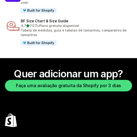
usar
Built for Shopify
BF Size Chart & Size Guide
de 5 estrelas
4,7
(127)
•
Plano gratuito disponível
127 avaliações ao todo
Tabela de medidas, guia e tabelas de tamanhos, comparativo de
tamanhos
Built for Shopify
Quer adicionar um app?
Faça uma avaliação gratuita da Shopify por 3 dias