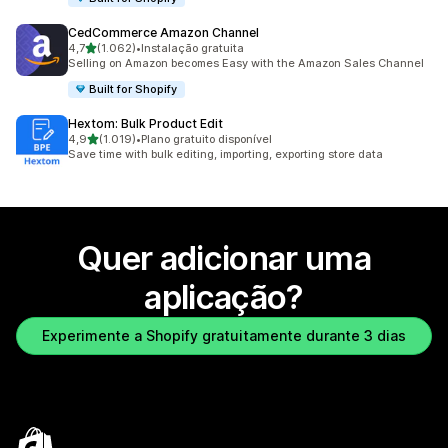
CedCommerce Amazon Channel
de 5 estrelas
4,7
(1.062)
•
Instalação gratuita
1062 total de avaliações
Selling on Amazon becomes Easy with the Amazon Sales Channel
Built for Shopify
Hextom: Bulk Product Edit
de 5 estrelas
4,9
(1.019)
•
Plano gratuito disponível
1019 total de avaliações
Save time with bulk editing, importing, exporting store data
Quer adicionar uma
aplicação?
Experimente a Shopify gratuitamente durante 3 dias