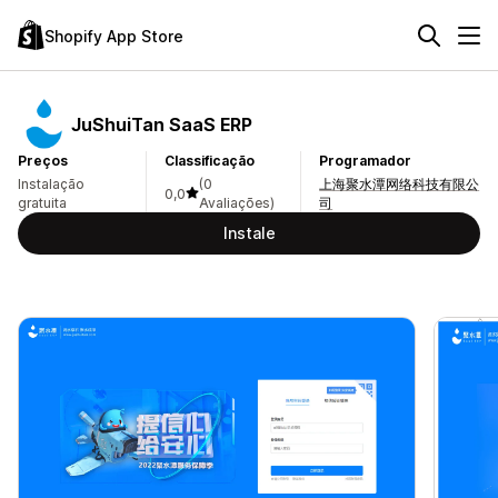
Shopify App Store
JuShuiTan SaaS ERP
Preços
Classificação
Programador
Instalação
(0
上海聚水潭网络科技有限公
0,0
gratuita
Avaliações)
司
Instale