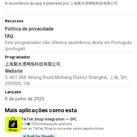
A assistência da app é prestada por 上海聚水潭网络科技有限公司.
Recursos
Política de privacidade
FAQ
Este programador não oferece assistência direta em Português
(portugal).
Programador
上海聚水潭网络科技有限公司
Website
5-401 368 Xihong Road,Minhang District Shanghai, 上海, SH,
200000, CN
Lançada
6 de junho de 2023
Mais aplicações como esta
TikTok Shop Integration — SPL
de 5 estrelas
4,9
(735)
•
Instalação gratuita
735 total de avaliações
Sell on TikTok Shop to increase sales opportunities
Built for Shopify