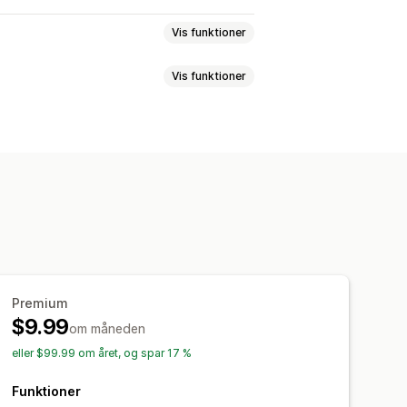
Vis funktioner
Vis funktioner
et CSS
Dynamisk på mobil
tgjort visning
Baggrunde
namisk på mobil
Premium
$9.99
om måneden
eller $99.99 om året, og spar 17 %
Funktioner