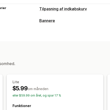
rier
Tilpasning af indkøbskurv
Kurvvisning
Bannere
Annonceringer
Tilpasset stil
Tilpass
Bannertype
Fastgjort indkøbskurv
Produktside
Tilpasning af betalingsflow
Tilpasning
Gå til betaling
Placering af banner
Animationer
Fas
Farve og skrifttype
Tilpasset CSS
Dy
ksomhed.
Lite
$5.99
om måneden
eller $59.99 om året, og spar 17 %
Funktioner