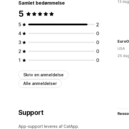
13 dag
Samlet bedømmelse
5
5
2
4
0
EuroO
3
0
USA
2
0
25 dag
1
0
Skriv en anmeldelse
Alle anmeldelser
Support
Resso
App-support leveres af CatApp.