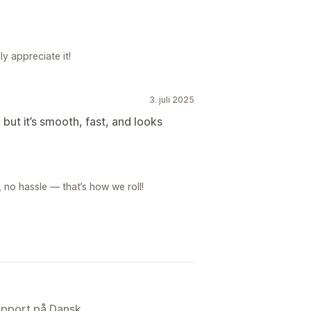
y appreciate it!
3. juli 2025
but it’s smooth, fast, and looks
no hassle — that’s how we roll!
upport på Dansk.