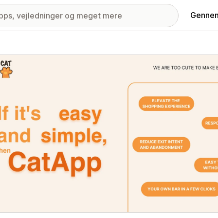
Gennem
ri med udvalgte billeder