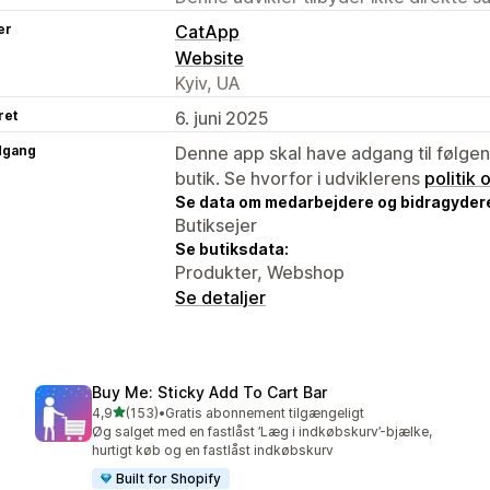
er
CatApp
Website
Kyiv, UA
ret
6. juni 2025
dgang
Denne app skal have adgang til følgend
butik. Se hvorfor i udviklerens
politik
Se data om medarbejdere og bidragyder
Butiksejer
Se butiksdata:
Produkter, Webshop
Se detaljer
Buy Me: Sticky Add To Cart Bar
ud af 5 stjerner
4,9
(153)
•
Gratis abonnement tilgængeligt
153 anmeldelser i alt
Øg salget med en fastlåst ’Læg i indkøbskurv’-bjælke,
hurtigt køb og en fastlåst indkøbskurv
Built for Shopify