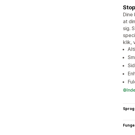
Stop
Dine 
at di
sig. 
speci
klik,
Alt
Sma
Sid
Enh
Ful
Ind
Sprog
Funge