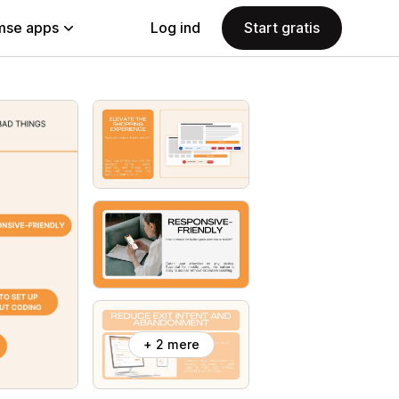
se apps
Log ind
Start gratis
+ 2 mere