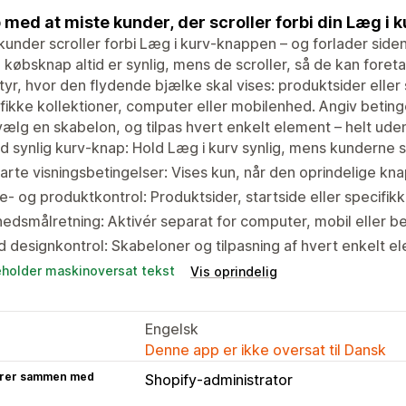
 med at miste kunder, der scroller forbi din Læg i 
kunder scroller forbi Læg i kurv-knappen – og forlader siden
n købsknap altid er synlig, mens de scroller, så de kan foret
Styr, hvor den flydende bjælke skal vises: produktsider eller 
fikke kollektioner, computer eller mobilenhed. Angiv beting
 vælg en skabelon, og tilpas hvert enkelt element – helt ude
id synlig kurv-knap: Hold Læg i kurv synlig, mens kunderne s
rte visningsbetingelser: Vises kun, når den oprindelige kna
e- og produktkontrol: Produktsider, startside eller specifikk
edsmålretning: Aktivér separat for computer, mobil eller 
d designkontrol: Skabeloner og tilpasning af hvert enkelt e
eholder maskinoversat tekst
Vis oprindelig
Engelsk
Denne app er ikke oversat til Dansk
rer sammen med
Shopify-administrator