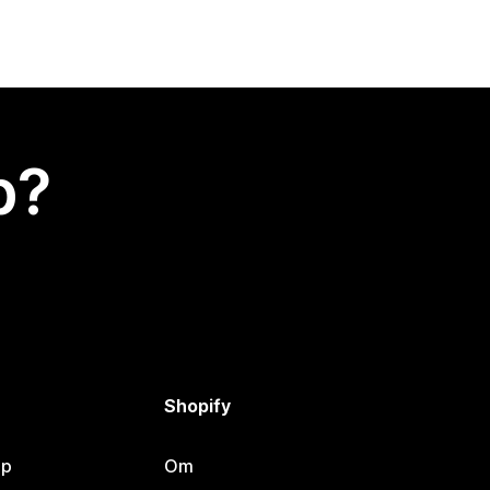
p?
Shopify
lp
Om