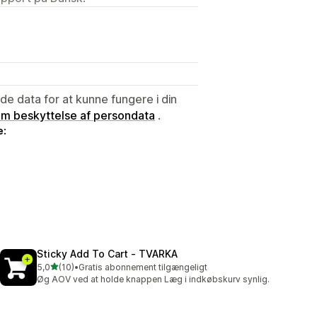
e data for at kunne fungere i din
 om beskyttelse af persondata
.
e:
Sticky Add To Cart ‑ TVARKA
ud af 5 stjerner
5,0
(10)
•
Gratis abonnement tilgængeligt
10 anmeldelser i alt
Øg AOV ved at holde knappen Læg i indkøbskurv synlig.