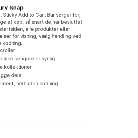
kurv-knap
. Sticky Add to Cart Bar sørger for,
age et køb, så snart de har besluttet
startsiden, alle produkter eller
elser for visning, vælg handling ved
n kodning.
croller
p ikke længere er synlig
e kollektioner
begge dele
lement, helt uden kodning