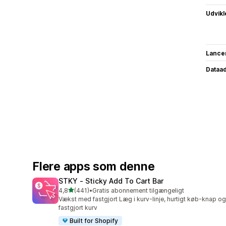
Udvikl
Lance
Dataa
Flere apps som denne
STKY ‑ Sticky Add To Cart Bar
ud af 5 stjerner
4,8
(441)
•
Gratis abonnement tilgængeligt
441 anmeldelser i alt
Vækst med fastgjort Læg i kurv-linje, hurtigt køb-knap og
fastgjort kurv
Built for Shopify