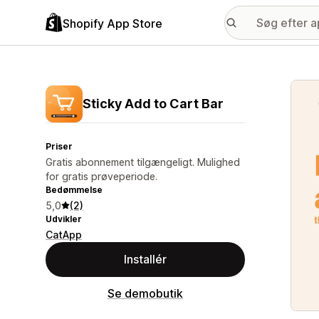
Shopify App Store
Galle
Sticky Add to Cart Bar
Priser
Gratis abonnement tilgængeligt. Mulighed
for gratis prøveperiode.
Bedømmelse
5,0
(2)
Udvikler
CatApp
Installér
Se demobutik