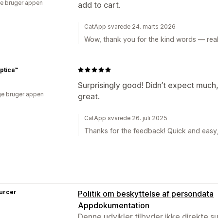
e bruger appen
add to cart.
CatApp svarede 24. marts 2026
Wow, thank you for the kind words — reall
ptica™
Surprisingly good! Didn’t expect much, 
e bruger appen
great.
CatApp svarede 26. juli 2025
Thanks for the feedback! Quick and easy, 
urcer
Politik om beskyttelse af persondata
Appdokumentation
Denne udvikler tilbyder ikke direkte s