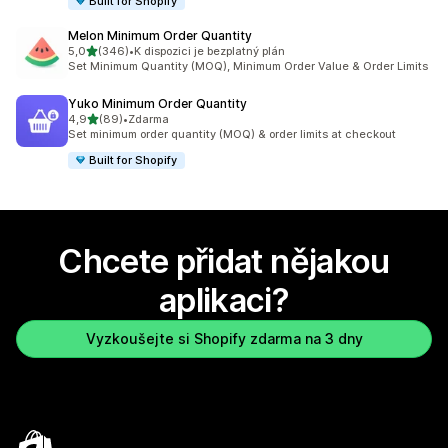
Built for Shopify
Melon Minimum Order Quantity
z 5 hvězd
5,0
(346)
•
K dispozici je bezplatný plán
Celkový počet recenzí: 346
Set Minimum Quantity (MOQ), Minimum Order Value & Order Limits
Yuko Minimum Order Quantity
z 5 hvězd
4,9
(89)
•
Zdarma
Celkový počet recenzí: 89
Set minimum order quantity (MOQ) & order limits at checkout
Built for Shopify
Chcete přidat nějakou
aplikaci?
Vyzkoušejte si Shopify zdarma na 3 dny