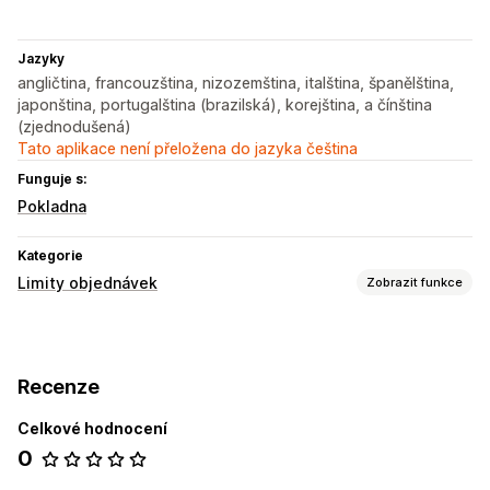
Jazyky
angličtina, francouzština, nizozemština, italština, španělština,
japonština, portugalština (brazilská), korejština, a čínština
(zjednodušená)
Tato aplikace není přeložena do jazyka čeština
Funguje s:
Pokladna
Kategorie
Limity objednávek
Zobrazit funkce
Pravidla limitů
Na základě košíku
Maximální množství
Recenze
Minimální množství
Specifické podle produktu
Specifické podle kolekce
Celkové hodnocení
0
Nastavení oznámení
Upozornění na košík
Upozornění na pokladnu