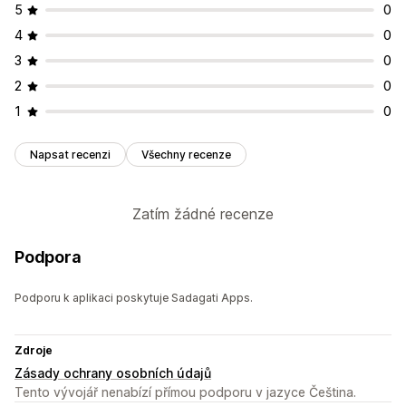
5
0
Upozornění na stránku produktu
4
0
Vlastní prosazování značky
Vlastní zprávy
Více jazyků
3
0
2
0
1
0
Napsat recenzi
Všechny recenze
Zatím žádné recenze
Podpora
Podporu k aplikaci poskytuje Sadagati Apps.
Zdroje
Zásady ochrany osobních údajů
Tento vývojář nenabízí přímou podporu v jazyce Čeština.