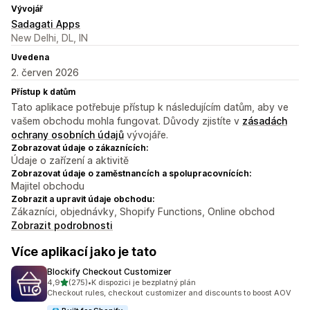
Vývojář
Sadagati Apps
New Delhi, DL, IN
Uvedena
2. červen 2026
Přístup k datům
Tato aplikace potřebuje přístup k následujícím datům, aby ve
vašem obchodu mohla fungovat. Důvody zjistíte v
zásadách
ochrany osobních údajů
vývojáře.
Zobrazovat údaje o zákaznících:
Údaje o zařízení a aktivitě
Zobrazovat údaje o zaměstnancích a spolupracovnících:
Majitel obchodu
Zobrazit a upravit údaje obchodu:
Zákazníci, objednávky, Shopify Functions, Online obchod
Zobrazit podrobnosti
Více aplikací jako je tato
Blockify Checkout Customizer
z 5 hvězd
4,9
(275)
•
K dispozici je bezplatný plán
Celkový počet recenzí: 275
Checkout rules, checkout customizer and discounts to boost AOV