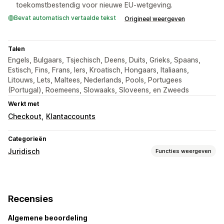
toekomstbestendig voor nieuwe EU-wetgeving.
Bevat automatisch vertaalde tekst
Origineel weergeven
Talen
Engels, Bulgaars, Tsjechisch, Deens, Duits, Grieks, Spaans,
Estisch, Fins, Frans, Iers, Kroatisch, Hongaars, Italiaans,
Litouws, Lets, Maltees, Nederlands, Pools, Portugees
(Portugal), Roemeens, Slowaaks, Sloveens, en Zweeds
Werkt met
Checkout
Klantaccounts
Categorieën
Juridisch
Functies weergeven
Compliance
Productwaarschuwingen
Gegevensprivacy
Recensies
Algemene voorwaarden
Beleidsbeheer
Naleving TSE
Nalevingsrapporten
Algemene beoordeling