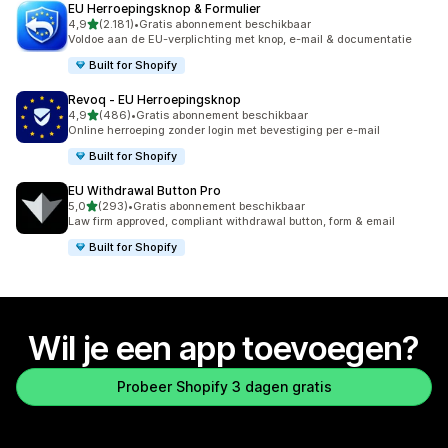
EU Herroepingsknop & Formulier
van 5 sterren
4,9
(2.181)
•
Gratis abonnement beschikbaar
2181 recensies in totaal
Voldoe aan de EU-verplichting met knop, e-mail & documentatie
Built for Shopify
Revoq ‑ EU Herroepingsknop
van 5 sterren
4,9
(486)
•
Gratis abonnement beschikbaar
486 recensies in totaal
Online herroeping zonder login met bevestiging per e-mail
Built for Shopify
EU Withdrawal Button Pro
van 5 sterren
5,0
(293)
•
Gratis abonnement beschikbaar
293 recensies in totaal
Law firm approved, compliant withdrawal button, form & email
Built for Shopify
Wil je een app toevoegen?
Probeer Shopify 3 dagen gratis