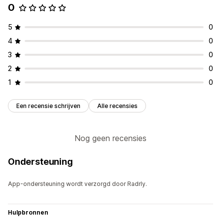
0
Aanpassing
Knoppen
5
0
4
0
3
0
2
0
1
0
Een recensie schrijven
Alle recensies
Nog geen recensies
Ondersteuning
App-ondersteuning wordt verzorgd door Radrly.
Hulpbronnen