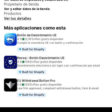
Propietario de tienda
Ver y editar datos de la tienda:
Productos
Ver los detalles
Más aplicaciones como esta
Botón de Desistimiento UE
de 5 estrellas
4.9
(2,181)
•
Plan gratis disponible
2181 reseñas en total
Cumple la normativa UE con botón y confirmación
Built for Shopify
Revoq – Botón Desistimiento UE
de 5 estrellas
4.9
(485)
•
Plan gratis disponible
485 reseñas en total
Desistimiento electrónico sin login con confirmación por email
Built for Shopify
EU Withdrawal Button Pro
de 5 estrellas
5.0
(293)
•
Plan gratis disponible
293 reseñas en total
Law firm approved, compliant withdrawal button, form & email
Built for Shopify