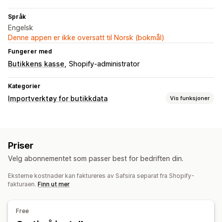
Språk
Engelsk
Denne appen er ikke oversatt til Norsk (bokmål)
Fungerer med
Butikkens kasse
Shopify-administrator
Kategorier
Importverktøy for butikkdata
Vis funksjoner
Datasynkronisering
Automatisk oppdatering
Bestillingssynkronisering
Priser
Prissynkronisering
Produktsynkronisering
Velg abonnementet som passer best for bedriften din.
Datamigrering
Eksterne kostnader kan faktureres av Safsira separat fra Shopify-
Bestillinger
Produkter
fakturaen.
Finn ut mer
Free