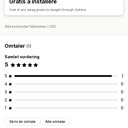
Gratis å installere
Cost of any swag products bought through Safsira
Alle kostnader faktureres i USD.
Omtaler
(1)
Samlet vurdering
5
5
1
4
0
3
0
2
0
1
0
Skriv en omtale
Alle omtaler