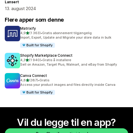
Lansert
13. august 2024
Flere apper som denne
Matrixify
av 5 stjerner
4,9
(1 363)
•
Gratis abonnement tilgjengelig
Totalt 1363 omtaler
Import, Export, Update and Migrate your store data in bulk
Built for Shopify
Shopify Marketplace Connect
av 5 stjerner
4,3
(1 940)
•
Gratis å installere
Totalt 1940 omtaler
Sell on Amazon, Target Plus, Walmart, and eBay from Shopify
Canva Connect
av 5 stjerner
4,8
(387)
•
Gratis
Totalt 387 omtaler
Access your product images and files directly inside Canva
Built for Shopify
Vil du legge til en app?