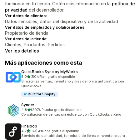
funcionar en tu tienda. Obtén más información en la
política de
privacidad
del desarrollador.
Ver datos de clientes:
Datos sensibles, datos del dispositivo y de la actividad
Ver datos de empleados y colaboradores:
Propietario de tienda
Ver datos de la tienda:
Clientes, Productos, Pedidos
Ver los detalles
Más aplicaciones como esta
QuickBooks Sync by MyWorks
de 5 estrellas
5.0
(50)
•
Plan gratis disponible
50 reseñas en total
Sincroniza ventas, inventario y más de forma automática con
QuickBooks.
Built for Shopify
Synder
de 5 estrellas
4.8
(207)
•
Prueba gratis disponible
207 reseñas en total
Conciliación de ventas sin esfuerzo con QuickBooks y Xero
Finaloop
de 5 estrellas
4.7
(63)
•
Prueba gratis disponible
63 reseñas en total
Servicio de contabilidad, teneduría de libros e inventario para