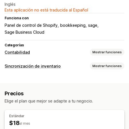
Inglés
Esta aplicación no está traducida al Español
Funciona con
Panel de control de Shopify
bookkeeping
sage
Sage Business Cloud
Categorías
Contabilidad
Mostrar funciones
Informes financieros
Sincronización de inventario
Mostrar funciones
Impuesto sobre las ventas
Tipos de sincronización
Operaciones financieras
Pedidos
Personalizado
Facturación
Deducciones fiscales
Exenciones fiscales
Precios
Notificaciones e informes
Elige el plan que mejor se adapte a tu negocio.
Sincronización de datos automatizada
Importación y exportación de datos
Transacciones
Mapeo del impuesto sobre las ventas
Estándar
$18
al mes