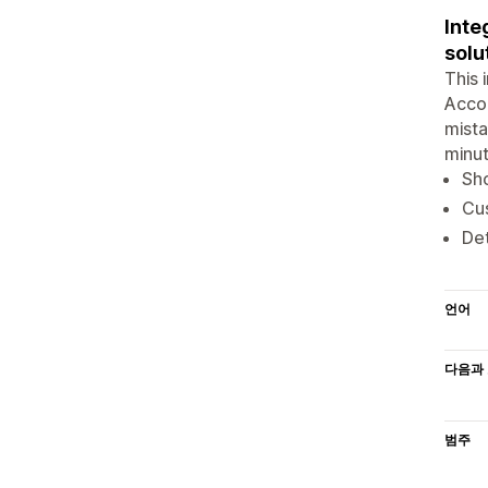
Inte
solu
This 
Accou
mista
minut
Sho
Cus
Det
언어
다음과 
범주