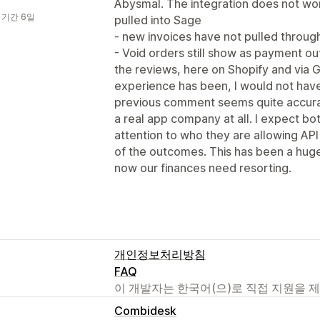
Abysmal. The integration does not wor
 기간 6일
pulled into Sage
- new invoices have not pulled throug
- Void orders still show as payment outs
the reviews, here on Shopify and via G
experience has been, I would not have b
previous comment seems quite accurat
a real app company at all. I expect bo
attention to who they are allowing AP
of the outcomes. This has been a hug
now our finances need resorting.
개인정보처리방침
FAQ
이 개발자는 한국어(으)로 직접 지원을 
Combidesk