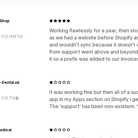
Shop
Working flawlessly for a year, then s
 기간 대략 1년
as we had a website before Shopify 
and wouldn't sync because it doesn't 
from support went above and beyond. 
it so a prefix was added to our invoic
-Dental.uk
It was working fine but then all of a s
 기간 7개월
app in my Apps section on Shopify i ge
The 'support' has been non-existent. You
edical