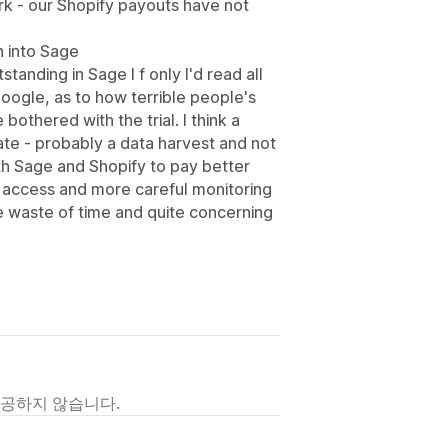
k - our Shopify payouts have not
h into Sage
tanding in Sage I f only I'd read all
oogle, as to how terrible people's
othered with the trial. I think a
e - probably a data harvest and not
th Sage and Shopify to pay better
I access and more careful monitoring
e waste of time and quite concerning
제공하지 않습니다.