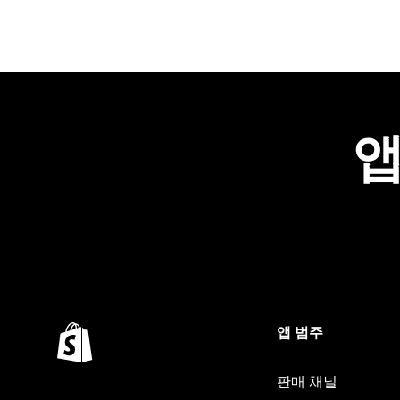
앱
앱 범주
판매 채널