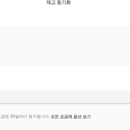
재무 보고서
재고 동기화
판매세
동기화 유형
재무 운영
주문
맞춤형
청구서 및 인보이스 발행
세금 공제
면세
알림 및 보고서
자동 데이터 동기화
데이터 가져오기 및 내보내기
거래
판매세 매핑
 요금은 30일마다 청구됩니다.
모든 요금제 옵션 보기