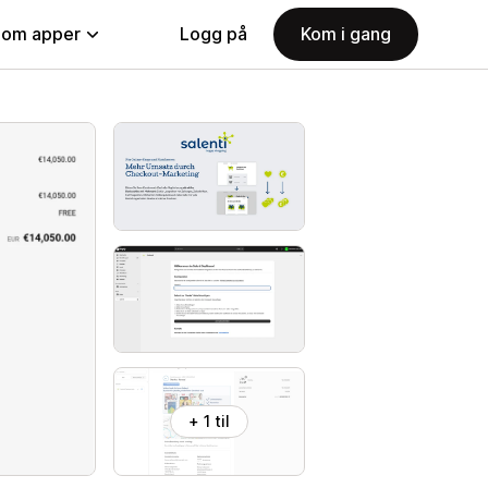
nom apper
Logg på
Kom i gang
+ 1 til