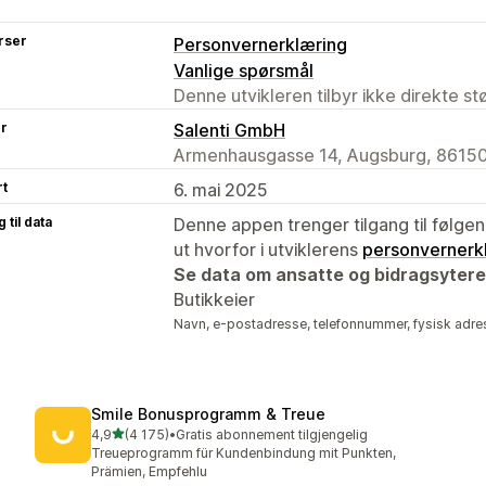
rser
Personvernerklæring
Vanlige spørsmål
Denne utvikleren tilbyr ikke direkte s
er
Salenti GmbH
Armenhausgasse 14, Augsburg, 86150
rt
6. mai 2025
 til data
Denne appen trenger tilgang til følgen
ut hvorfor i utviklerens
personvernerk
Se data om ansatte og bidragsytere
Butikkeier
Navn, e-postadresse, telefonnummer, fysisk adre
Smile Bonusprogramm & Treue
av 5 stjerner
4,9
(4 175)
•
Gratis abonnement tilgjengelig
Totalt 4175 omtaler
Treueprogramm für Kundenbindung mit Punkten,
Prämien, Empfehlu