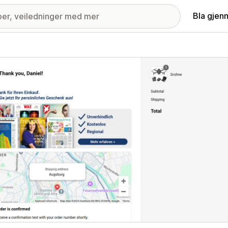
Bla gjen
ri med fremhevede bilder