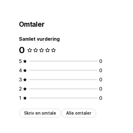
Omtaler
Samlet vurdering
0
5
0
4
0
3
0
2
0
1
0
Skriv en omtale
Alle omtaler