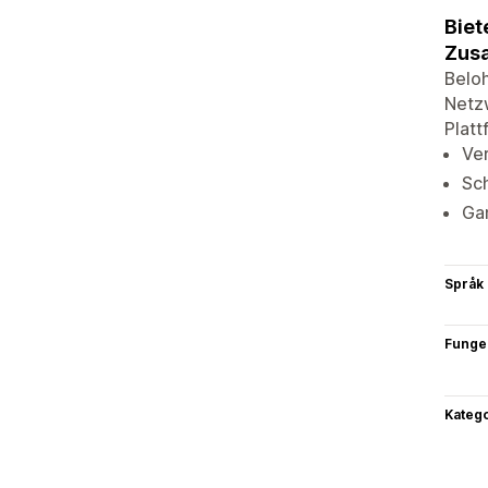
Biet
Zusa
Beloh
Netzw
Platt
Ve
Sch
Gan
Språk
Funge
Katego