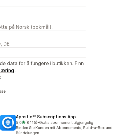
tøtte på Norsk (bokmål).
, DE
de data for å fungere i butikken. Finn
læring
.
:
sse
Appstle℠ Subscriptions App
av 5 stjerner
5,0
(8 115)
•
Gratis abonnement tilgjengelig
Totalt 8115 omtaler
Binden Sie Kunden mit Abonnements, Build-a-Box und
Bündelungen