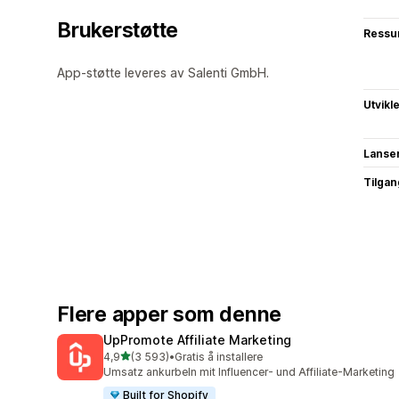
Brukerstøtte
Ressu
App-støtte leveres av Salenti GmbH.
Utvikl
Lanse
Tilgang
Flere apper som denne
UpPromote Affiliate Marketing
av 5 stjerner
4,9
(3 593)
•
Gratis å installere
Totalt 3593 omtaler
Umsatz ankurbeln mit Influencer- und Affiliate-Marketing
Built for Shopify