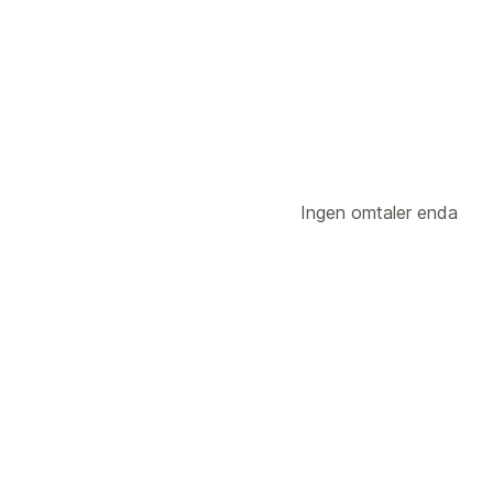
Kuponger
Gaver
Gratis produkter
Ingen omtaler enda