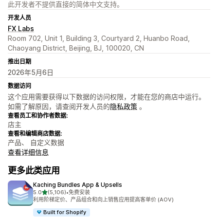
此开发者不提供直接的简体中文支持。
开发人员
FX Labs
Room 702, Unit 1, Building 3, Courtyard 2, Huanbo Road,
Chaoyang District, Beijing, BJ, 100020, CN
推出日期
2026年5月6日
数据访问
这个应用需要获得以下数据的访问权限，才能在您的商店中运行。
如需了解原因，请查阅开发人员的
隐私政策
。
查看员工和协作者数据:
店主
查看和编辑商店数据:
产品、 自定义数据
查看详细信息
更多此类应用
Kaching Bundles App & Upsells
星（满分 5 星）
5.0
(5,106)
•
免费安装
总共 5106 条评论
利用阶梯定价、产品组合和向上销售应用提高客单价 (AOV)
Built for Shopify