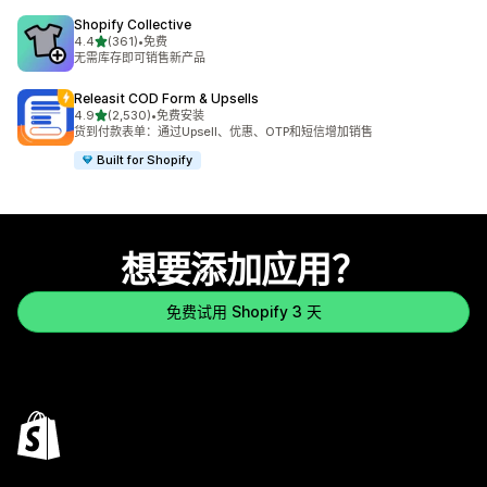
Shopify Collective
星（满分 5 星）
4.4
(361)
•
免费
总共 361 条评论
无需库存即可销售新产品
Releasit COD Form & Upsells
星（满分 5 星）
4.9
(2,530)
•
免费安装
总共 2530 条评论
货到付款表单：通过Upsell、优惠、OTP和短信增加销售
Built for Shopify
想要添加应用？
免费试用 Shopify 3 天