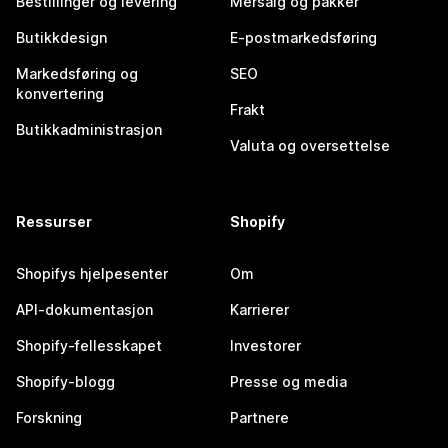
Bestillinger og levering
Mersalg og pakker
Butikkdesign
E-postmarkedsføring
Markedsføring og
SEO
konvertering
Frakt
Butikkadministrasjon
Valuta og oversettelse
Ressurser
Shopify
Shopifys hjelpesenter
Om
API-dokumentasjon
Karrierer
Shopify-fellesskapet
Investorer
Shopify-blogg
Presse og media
Forskning
Partnere