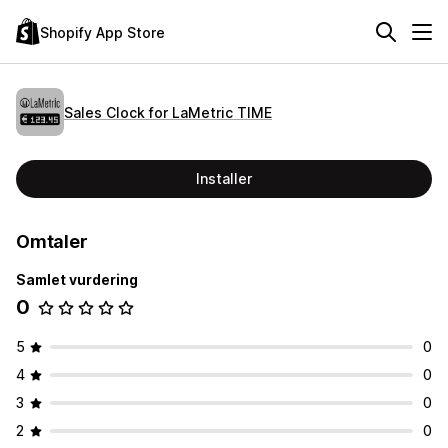
Shopify App Store
Sales Clock for LaMetric TIME
Installer
Omtaler
Samlet vurdering
0
5
0
4
0
3
0
2
0