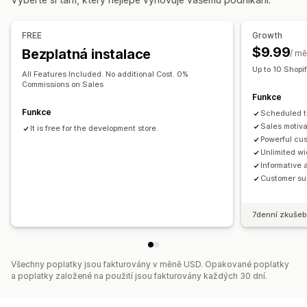
Pozice banneru
Animace
Připnuté zobrazení
Možnosti časování
Odkazy a tlačítka
Pozadí
Barva a písmo
Vlastní CSS
Opakované
Naplánované
Rozsah dat
Na základě událostí
FREE
Growth
Responzivní design pro mobilní zařízení
Plánování
Resetování při každé návštěvě
Pevné koncové datum
$9.99
Bezplatná instalace
/ mě
Cílení na chování
Pevná minuta
Jednorázové
Na základě relací
Up to 10 Shopi
All Features Included. No additional Cost. 0%
Časované relace
Commissions on Sales
Analytika a vykazování
Funkce
A/​B testování
Analytika v reálném čase
Typ časovače
Funkce
Scheduled t
Denní výhodné nabídky
Bleskové výprodeje
Sales motiva
It is free for the development store.
Powerful cu
Časově omezená propagace
Datum vypršení platnosti
Unlimited w
Speciální událost
Předobjednávka
Uvedení produktu
Informative 
Customer su
Pokladna
Nejzazší termín expedice
Spuštění obchodu
7denní zkušeb
Všechny poplatky jsou fakturovány v měně USD. Opakované poplatky
a poplatky založené na použití jsou fakturovány každých 30 dní.