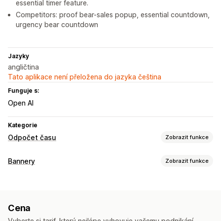
essential timer feature.
Competitors: proof bear-sales popup, essential countdown,
urgency bear countdown
Jazyky
angličtina
Tato aplikace není přeložena do jazyka čeština
Funguje s:
Open AI
Kategorie
Odpočet času
Zobrazit funkce
Možnosti zobrazení
Bannery
Zobrazit funkce
Barva a písmo
Vlastní text
Vlastní pozice
Typ banneru
Oznamovací lišta
Připnutý banner
Stránka produktu
Odpočet
Automaticky otevíraná okna
Stránka košíku
Cena
Vstupní stránky
Stránky produktů
Přizpůsobení
Vyberte si tarif, který nejlépe vyhovuje vašemu podnikání.