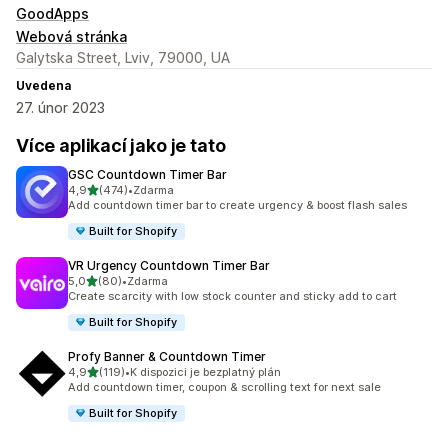
GoodApps
Webová stránka
Galytska Street, Lviv, 79000, UA
Uvedena
27. únor 2023
Více aplikací jako je tato
GSC Countdown Timer Bar
z 5 hvězd
4,9
(474)
•
Zdarma
Celkový počet recenzí: 474
Add countdown timer bar to create urgency & boost flash sales
Built for Shopify
VR Urgency Countdown Timer Bar
z 5 hvězd
5,0
(80)
•
Zdarma
Celkový počet recenzí: 80
Create scarcity with low stock counter and sticky add to cart
Built for Shopify
Profy Banner & Countdown Timer
z 5 hvězd
4,9
(119)
•
K dispozici je bezplatný plán
Celkový počet recenzí: 119
Add countdown timer, coupon & scrolling text for next sale
Built for Shopify