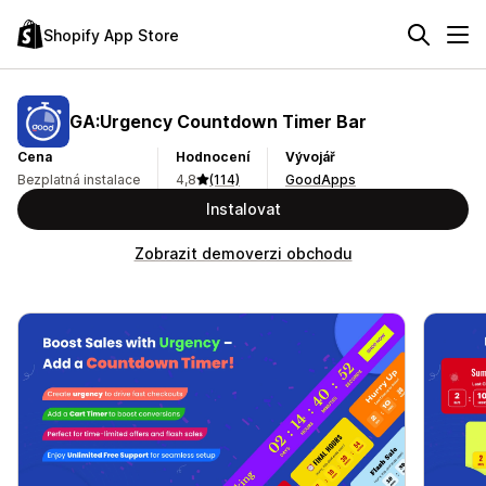
Shopify App Store
GA:Urgency Countdown Timer Bar
Cena
Hodnocení
Vývojář
Bezplatná instalace
4,8
(114)
GoodApps
Instalovat
Zobrazit demoverzi obchodu