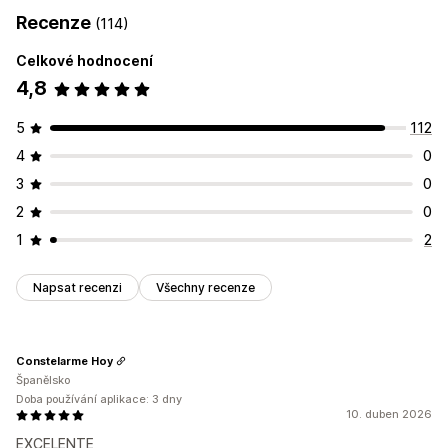
Recenze
(114)
Celkové hodnocení
4,8
5
112
4
0
3
0
2
0
1
2
Napsat recenzi
Všechny recenze
Constelarme Hoy
Španělsko
Doba používání aplikace: 3 dny
10. duben 2026
EXCELENTE