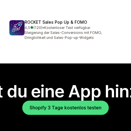
ROCKET Sales Pop Up & FOMO
von 5 Sternen
4,5
(120)
•
Kostenloser Test verfügbar
120 Rezensionen insgesamt
Steigerung der Sales-Conversions mit FOMO,
Dringlichkeit und Sales-Pop-up-Widgets
 du eine App hi
Shopify 3 Tage kostenlos testen