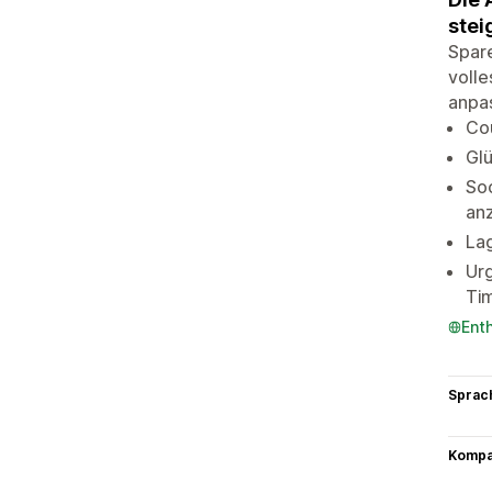
stei
Spare
volle
anpa
Co
Gl
Soc
anz
La
Ur
Tim
Ent
Sprac
Kompat