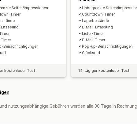
enzte Seiten/Impressionen
Unbegrenzte Seiten/Impressio
down-Timer
Countdown-Timer
bestände
Lagerbestände
-Erfassung
E-Mail-Erfassung
-Timer
Liefer-Timer
-Timer
E-Mail-Timer
-Benachrichtigungen
Pop-up-Benachrichtigungen
rad
Glücksrad
er kostenloser Test
14-tägiger kostenloser Test
eigen
und nutzungsabhängige Gebühren werden alle 30 Tage in Rechnung 