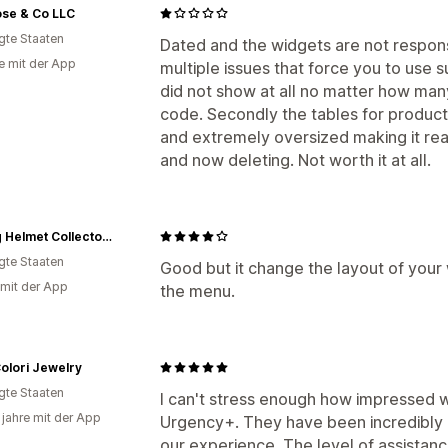
ose & Co LLC
igte Staaten
Dated and the widgets are not respon
e mit der App
multiple issues that force you to use 
did not show at all no matter how ma
code. Secondly the tables for produc
and extremely oversized making it reall
and now deleting. Not worth it at all.
Racing Helmet Collector | Signed F1 Memorabilia
igte Staaten
Good but it change the layout of your
 mit der App
the menu.
olori Jewelry
igte Staaten
I can't stress enough how impressed w
 jahre mit der App
Urgency+. They have been incredibly 
our experience. The level of assistanc