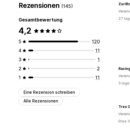
Rezensionen
ZuriR
(145)
Verein
27 tag
Gesamtbewertung
4,2
5
120
4
11
3
1
2
2
Verein
1
11
5 tage
Eine Rezension schreiben
Alle Rezensionen
Tres C
Verein
Etwa 3