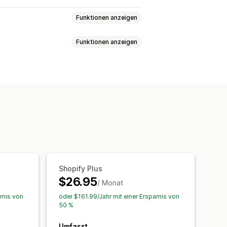
Funktionen anzeigen
Funktionen anzeigen
hriftart
Benutzerdefinierter Text
ungsleiste
Fixiertes Banner
korb-Popups
Exit-Intent
Rabatte
Seite
Landing Pages
Produktseiten
Formulare
Banner
Ankündigungen
ich
Event-basiert
ddatum
Feste Minute
Einmalig
Code
Lokalisierung
itzung
Trigger und Regeln
alisierung
Tagging
Shopify Plus
eitlich begrenzte Aktion
$26.95
ts
/ Monat
bestellung
Produkt-Launch
rnis von
oder $161.99/Jahr mit einer Ersparnis von
50 %
Umfasst