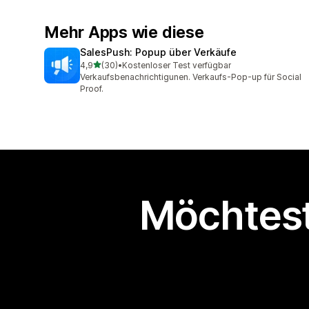
Mehr Apps wie diese
SalesPush: Popup über Verkäufe
von 5 Sternen
4,9
(30)
•
Kostenloser Test verfügbar
30 Rezensionen insgesamt
Verkaufsbenachrichtigunen. Verkaufs-Pop-up für Social
Proof.
Möchtest