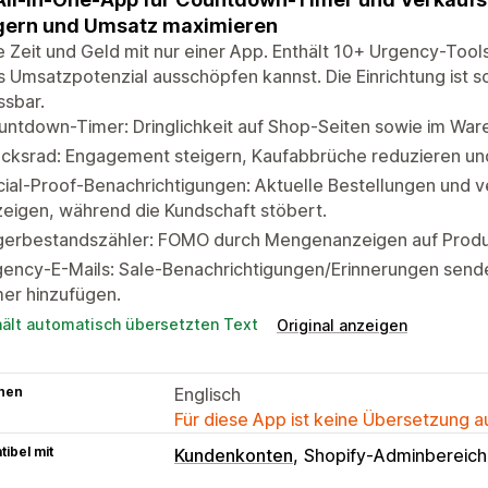
gern und Umsatz maximieren
 Zeit und Geld mit nur einer App. Enthält 10+ Urgency-Tool
s Umsatzpotenzial ausschöpfen kannst. Die Einrichtung ist sc
ssbar.
untdown-Timer: Dringlichkeit auf Shop-Seiten sowie im Wa
ücksrad: Engagement steigern, Kaufabbrüche reduzieren un
ial-Proof-Benachrichtigungen: Aktuelle Bestellungen und 
eigen, während die Kundschaft stöbert.
gerbestandszähler: FOMO durch Mengenanzeigen auf Produ
gency-E-Mails: Sale-Benachrichtigungen/Erinnerungen send
er hinzufügen.
hält automatisch übersetzten Text
Original anzeigen
hen
Englisch
Für diese App ist keine Übersetzung 
ibel mit
Kundenkonten
Shopify-Adminbereich