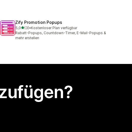
Zify Promotion Popups
von 5 Sternen
5,0
(3)
•
Kostenloser Plan verfügbar
3 Rezensionen insgesamt
Rabatt-Popups, Countdown-Timer, E-Mail-Popups &
mehr erstellen
nzufügen?