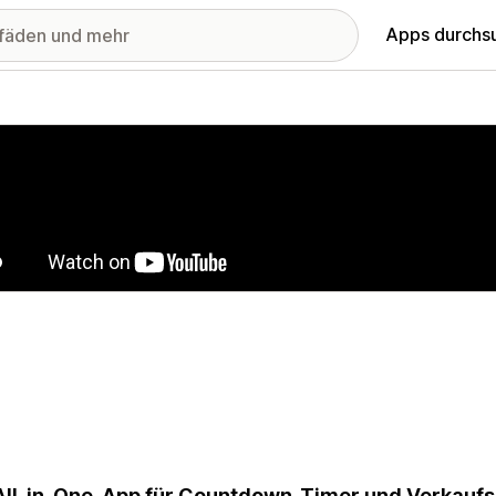
Apps durchs
stellte Bildergalerie
All-in-One-App für Countdown-Timer und Verkaufsd