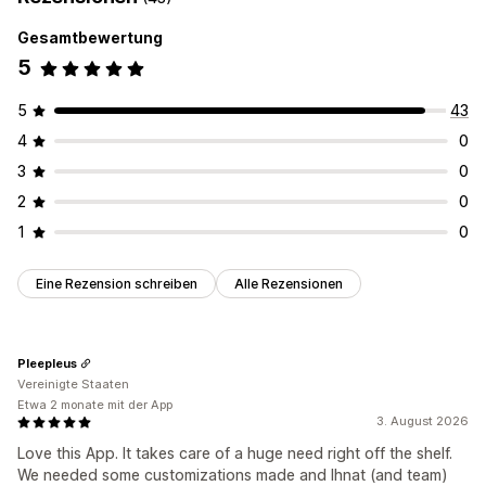
Gesamtbewertung
5
5
43
4
0
3
0
2
0
1
0
Eine Rezension schreiben
Alle Rezensionen
Pleepleus
Vereinigte Staaten
Etwa 2 monate mit der App
3. August 2026
Love this App. It takes care of a huge need right off the shelf.
We needed some customizations made and Ihnat (and team)