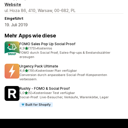
Website
ul. Hoza 86, 410, Warsaw, 00-682, PL
Eingeführt
19. Juli 2019
Mehr Apps wie diese
FOMO Sales Pop Up Social Proof
von 5 Sternen
4,9
(173)
•
Kostenlos
173 Rezensionen insgesamt
FOMO durch Social Proof, Sales-Pop-ups & Bestandszähler
erzeugen
Urgency Pack Ultimate
von 5 Sternen
4,6
(19)
•
Kostenloser Plan verfügbar
19 Rezensionen insgesamt
Conversion durch anpassbare Social-Proof-Komponenten
verbessern.
Rushly ‑ FOMO & Social Proof
von 5 Sternen
5,0
(5)
•
Kostenloser Test verfügbar
5 Rezensionen insgesamt
Social-Proof: Live-Besucher, Verkäufe, Warenkörbe, Lager
Built for Shopify