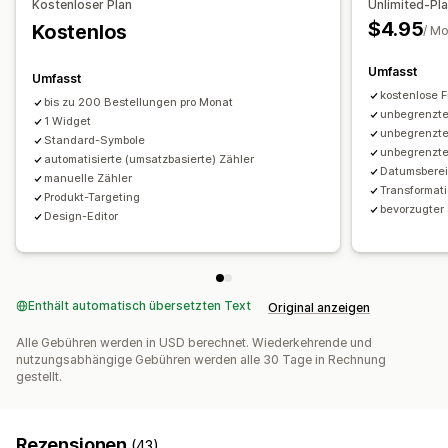
Kostenloser Plan
Unlimited-Pl
$4.95
Kostenlos
/ M
Umfasst
Umfasst
kostenlose 
bis zu 200 Bestellungen pro Monat
unbegrenzte
1 Widget
unbegrenzt
Standard-Symbole
unbegrenzt
automatisierte (umsatzbasierte) Zähler
Datumsbere
manuelle Zähler
Transformat
Produkt-Targeting
bevorzugter
Design-Editor
Enthält automatisch übersetzten Text
Original anzeigen
Alle Gebühren werden in USD berechnet. Wiederkehrende und
nutzungsabhängige Gebühren werden alle 30 Tage in Rechnung
gestellt.
Rezensionen
(43)