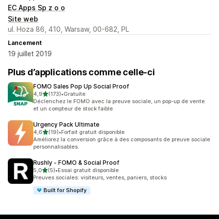
EC Apps Sp z o o
Site web
ul. Hoza 86, 410, Warsaw, 00-682, PL
Lancement
19 juillet 2019
Plus d’applications comme celle-ci
FOMO Sales Pop Up Social Proof
étoile(s) sur 5
4,9
(173)
•
Gratuite
173 avis au total
Déclenchez le FOMO avec la preuve sociale, un pop-up de vente
et un compteur de stock faible
Urgency Pack Ultimate
étoile(s) sur 5
4,6
(19)
•
Forfait gratuit disponible
19 avis au total
Améliorez la conversion grâce à des composants de preuve sociale
personnalisables.
Rushly ‑ FOMO & Social Proof
étoile(s) sur 5
5,0
(5)
•
Essai gratuit disponible
5 avis au total
Preuves sociales: visiteurs, ventes, paniers, stocks
Built for Shopify