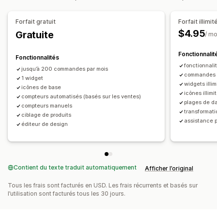
Forfait gratuit
Forfait illimit
$4.95
Gratuite
/ mo
Fonctionnalit
Fonctionnalités
fonctionnali
jusqu’à 200 commandes par mois
commandes i
1 widget
widgets illim
icônes de base
icônes illimi
compteurs automatisés (basés sur les ventes)
plages de d
compteurs manuels
transformat
ciblage de produits
assistance pr
éditeur de design
Contient du texte traduit automatiquement
Afficher l’original
Tous les frais sont facturés en USD. Les frais récurrents et basés sur
l’utilisation sont facturés tous les 30 jours.