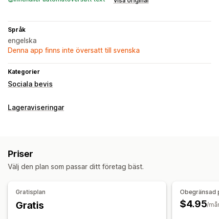
Visa original
Språk
engelska
Denna app finns inte översatt till svenska
Kategorier
Sociala bevis
Lageraviseringar
Priser
Välj den plan som passar ditt företag bäst.
Gratisplan
Obegränsad 
$4.95
Gratis
/må