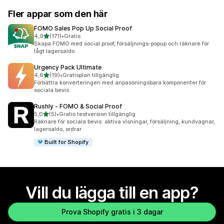
Fler appar som den här
FOMO Sales Pop Up Social Proof
av 5 stjärnor
4,9
(171)
•
Gratis
171 recensioner totalt
Skapa FOMO med social proof, försäljnings-popup och räknare för
lågt lagersaldo
Urgency Pack Ultimate
av 5 stjärnor
4,6
(19)
•
Gratisplan tillgänglig
19 recensioner totalt
Förbättra konverteringen med anpassningsbara komponenter för
sociala bevis.
Rushly ‑ FOMO & Social Proof
av 5 stjärnor
5,0
(5)
•
Gratis testversion tillgänglig
5 recensioner totalt
Räknare för sociala bevis: aktiva visningar, försäljning, kundvagnar,
lagersaldo, ordrar
Built for Shopify
Vill du lägga till en app?
Prova Shopify gratis i 3 dagar