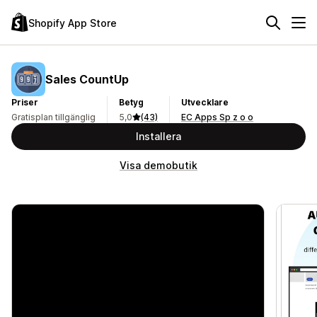
Shopify App Store
Sales CountUp
Priser
Betyg
Utvecklare
Gratisplan tillgänglig
5,0
(43)
EC Apps Sp z o o
Installera
Visa demobutik