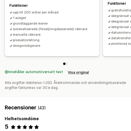
Funktioner
Funktioner
gratisfunkti
upp till 200 ordrar per månad
obegränsat a
1 widget
obegränsat 
grundläggande ikoner
obegränsat a
automatiserade (försäljningsbaserade) räknare
datuminterva
manuella räknare
datatransfor
produktinriktning
prioriterad s
designredigerare
Innehåller automatöversatt text
Visa original
Alla avgifter debiteras i USD. Återkommande och användningsbaserade
avgifter faktureras var 30:e dag.
Recensioner
(43)
Helhetsomdöme
5