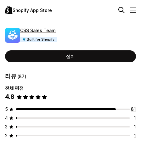
Shopify App Store
CSS Sales Team
Built for Shopify
설치
리뷰
(87)
전체 평점
4.8
5
81
4
1
3
1
2
1