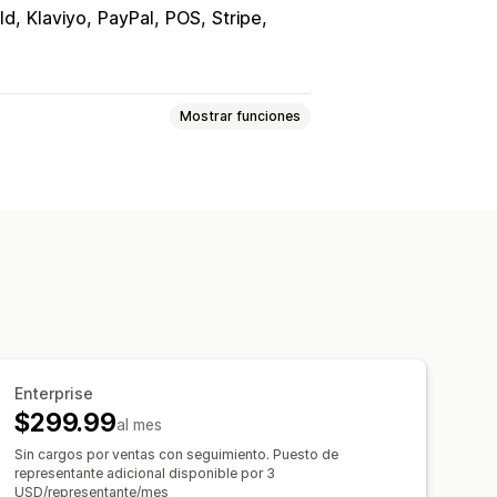
ld
Klaviyo
PayPal
POS
Stripe
Mostrar funciones
correo electrónico
edidos
Estado del pago
to de devoluciones
de pedidos
personalizados
Plantillas
e
Flujos de trabajo personalizados
Enterprise
$299.99
al mes
Sin cargos por ventas con seguimiento. Puesto de
representante adicional disponible por 3
USD/representante/mes