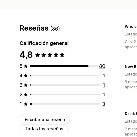
Reseñas
Wholes
(86)
Estado
Casi 2
Calificación general
aplica
4,8
5
80
Estado
4
1
8 mese
3
1
aplica
2
1
1
3
Drink
Escribir una reseña
Estado
Todas las reseñas
2 mese
aplica