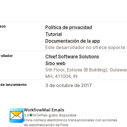
sos
Política de privacidad
Tutorial
Documentación de la app
Este desarrollador no ofrece soporte 
ollador
Chief Software Solutions
Sitio web
5th Floor, Estonia (B Building), Gula
MH, 411004, IN
 de lanzamiento
3 de octubre de 2017
WorkflowMail Emails
de 5 estrellas
5.0
(41)
•
Plan gratis disponible
41 reseñas en total
Envía correos electrónicos transaccionales con acciones
de automatización de Flow