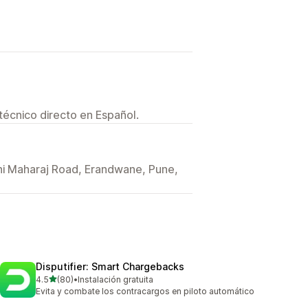
técnico directo en Español.
wani Maharaj Road, Erandwane, Pune,
Disputifier: Smart Chargebacks
de 5 estrellas
4.5
(80)
•
Instalación gratuita
80 reseñas en total
Evita y combate los contracargos en piloto automático