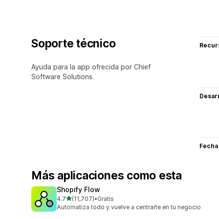
Soporte técnico
Recur
Ayuda para la app ofrecida por Chief
Software Solutions.
Desarr
Fecha
Más aplicaciones como esta
Shopify Flow
de 5 estrellas
4.7
(11,707)
•
Gratis
11707 reseñas en total
Automatiza todo y vuelve a centrarte en tu negocio