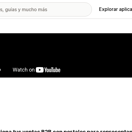
Explorar aplic
ía de imágenes destacadas
iona tus ventas B2B con portales para representa