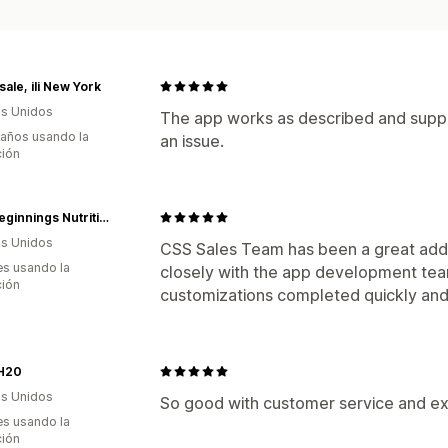
ale, ili New York
s Unidos
The app works as described and suppor
 años usando la
an issue.
ción
New Beginnings Nutritionals
s Unidos
CSS Sales Team has been a great addi
s usando la
closely with the app development tea
ción
customizations completed quickly and
 H20
s Unidos
So good with customer service and ex
s usando la
ción