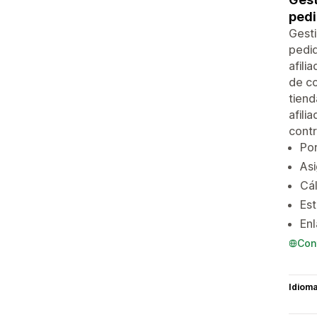
pedi
Gest
pedid
afili
de co
tiend
afili
contr
Por
Asi
Cá
Est
Enl
Con
Idiom