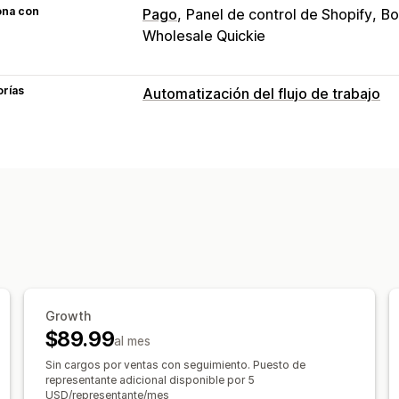
ona con
Pago
Panel de control de Shopify
Bo
Wholesale Quickie
orías
Automatización del flujo de trabajo
Tareas de automatización
Etiquetas de clientes
Respuestas de 
Niveles de inventario
Etiquetas de p
Etiquetas de productos
Procesamien
Umbrales de ventas
Procesamiento 
Personalización
API
Lógica condicional
Activadores 
Datos sincronizados automáticament
Growth
$89.99
al mes
Sin cargos por ventas con seguimiento. Puesto de
representante adicional disponible por 5
USD/representante/mes