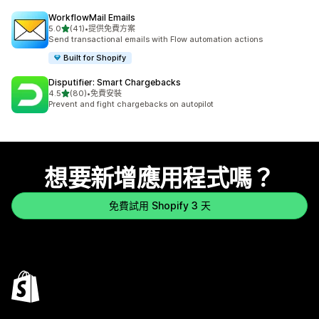
WorkflowMail Emails
滿分 5 顆星
5.0
(41)
•
提供免費方案
共有 41 則評價
Send transactional emails with Flow automation actions
Built for Shopify
Disputifier: Smart Chargebacks
滿分 5 顆星
4.5
(80)
•
免費安裝
共有 80 則評價
Prevent and fight chargebacks on autopilot
想要新增應用程式嗎？
免費試用 Shopify 3 天