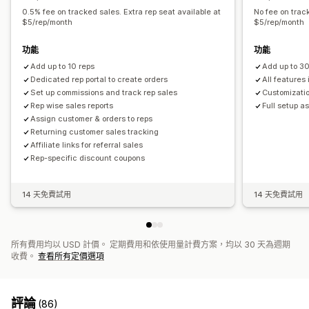
0.5% fee on tracked sales. Extra rep seat available at
No fee on track
$5/rep/month
$5/rep/month
功能
功能
Add up to 10 reps
Add up to 30
Dedicated rep portal to create orders
All features
Set up commissions and track rep sales
Customizati
Rep wise sales reports
Full setup a
Assign customer & orders to reps
Returning customer sales tracking
Affiliate links for referral sales
Rep-specific discount coupons
14 天免費試用
14 天免費試用
所有費用均以 USD 計價。 定期費用和依使用量計費方案，均以 30 天為週期
收費。
查看所有定價選項
評論
(86)