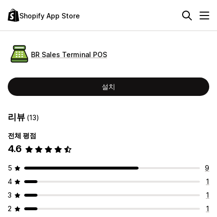
Shopify App Store
BR Sales Terminal POS
설치
리뷰
(13)
전체 평점
4.6
5
9
4
1
3
1
2
1