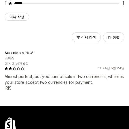
1
1
리뷰 작성
상세 검색
정렬
Association Iris
스위스
앱 사용 기간 9일
2024년 5월 24일
Almost perfect, but you cannot sale in two currencies, whereas
your store accept two currencies for payment.
IRIS