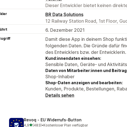
Dieser Entwickler bietet keinen direk
kler
BR Data Solutions
12 Railway Station Road, 1st Floor, G
ührt
6. Dezember 2021
ugriff
Damit diese App in deinem Shop funktio
folgenden Daten. Die Gründe dafür fin
des Entwicklers bzw. der Entwicklerin.
Kund:innendaten einsehen:
Sensible Daten, Geräte- und Aktivität
Daten von Mitarbeiter:innen und Beitra
Shop-Inhaber
Shop-Daten anzeigen und bearbeiten:
Kunden, Produkte, Bestellungen, Rab
Details sehen
Revoq ‑ EU Widerrufs‑Button
von 5 Sternen
4,9
(483)
•
Kostenloser Plan verfügbar