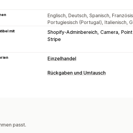
hen
Englisch, Deutsch, Spanisch, Französisc
Portugiesisch (Portugal), Italienisch, 
ibel mit
Shopify-Adminbereich
Camera
Point
Stripe
orien
Einzelhandel
POS
Rückgaben und Umtausch
Scannen per Barcode
Rabatte
Zahlu
Rückgabeoptionen
Preisanpassungen
Belegdruck
Prod
Umtauschaktionen
Rückgaben im Ge
Shop-Guthaben
Bestelländerungen
Inventarmanagement
Mehrere Standorte
hmen passt.