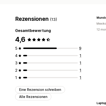
Rezensionen
Mundo
(13)
Mexik
12 mon
Gesamtbewertung
4,6
5
9
4
1
3
1
2
1
1
1
Eine Rezension schreiben
Alle Rezensionen
Lapto