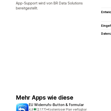
App-Support wird von BR Data Solutions
bereitgestellt.
Entwic
Eingef
Datenz
Mehr Apps wie diese
EU Widerrufs‑Button & Formular
von 5 Sternen
4,9
(2.177)
•
Kostenloser Plan verfügbar