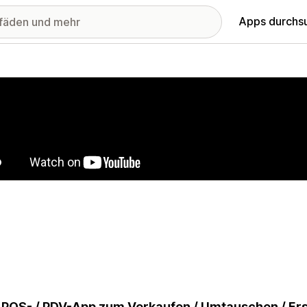
Apps durchs
stellte Bildergalerie
 POS- / PDV-App zum Verkaufen / Umtauschen / Ers