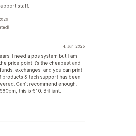
upport staff.
 2026
ated!
4. Juni 2025
years. I need a pos system but I am
 the price point it’s the cheapest and
refunds, exchanges, and you can print
of products & tech support has been
swered. Can’t recommend enough.
0pm, this is €10. Brilliant.