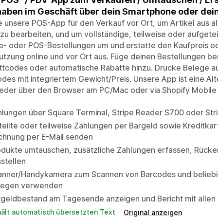
aben im Geschäft über dein Smartphone oder dei
 unsere POS-App für den Verkauf vor Ort, um Artikel aus 
zu bearbeiten, und um vollständige, teilweise oder aufgete
e- oder POS-Bestellungen um und erstatte den Kaufpreis o
utzung online und vor Ort aus. Füge deinen Bestellungen be
tcodes oder automatische Rabatte hinzu. Drucke Belege au
des mit integriertem Gewicht/Preis. Unsere App ist eine Alt
eder über den Browser am PC/Mac oder via Shopify Mobile 
lungen über Square Terminal, Stripe Reader S700 oder Str
eilte oder teilweise Zahlungen per Bargeld sowie Kreditk
chnung per E-Mail senden
odukte umtauschen, zusätzliche Zahlungen erfassen, Rück
stellen
anner/Handykamera zum Scannen von Barcodes und beliebi
legen verwenden
rgeldbestand am Tagesende anzeigen und Bericht mit allen
hält automatisch übersetzten Text
Original anzeigen