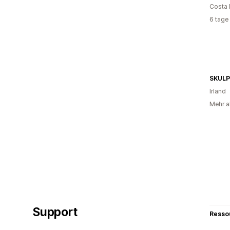
Costa 
6 tage
SKUL
Irland
Mehr a
Support
Resso