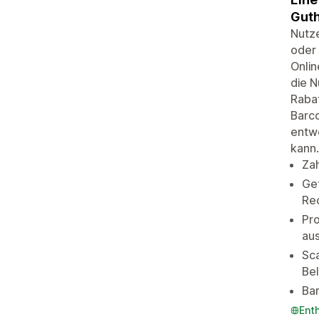
Guth
Nutze
oder 
Onlin
die N
Rabat
Barco
entw
kann.
Zah
Get
Re
Pr
aus
Sc
Be
Ba
Ent