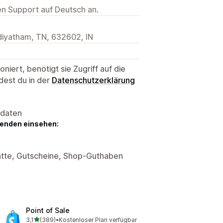
ten Support auf Deutsch an.
udiyatham, TN, 632602, IN
niert, benötigt sie Zugriff auf die
dest du in der
Datenschutzerklärung
sdaten
genden einsehen:
atte, Gutscheine, Shop-Guthaben
Point of Sale
von 5 Sternen
3,1
(389)
•
Kostenloser Plan verfügbar