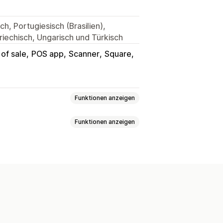
h, Portugiesisch (Brasilien),
Griechisch, Ungarisch und Türkisch
 of sale
POS app
Scanner
Square
Funktionen anzeigen
Funktionen anzeigen
ngen
Teilzahlungen
uktumtausch
Rückerstattungen
schäft
Shop-Guthaben
Warenkorb speichern