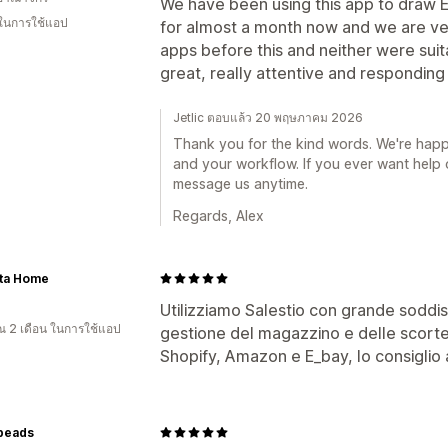
We have been using this app to draw 
 ในการใช้แอป
for almost a month now and we are ver
apps before this and neither were sui
great, really attentive and respondin
Jetlic ตอบแล้ว 20 พฤษภาคม 2026
Thank you for the kind words. We're happy
and your workflow. If you ever want help o
message us anytime.
Regards, Alex
ata Home
Utilizziamo Salestio con grande soddisf
 2 เดือน ในการใช้แอป
gestione del magazzino e delle scorte s
Shopify, Amazon e E_bay, lo consigli
ybeads