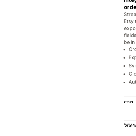
orde
Strea
Etsy 
expor
field
be in
Or
Exp
Syn
Glo
Aut
ภาษา
ใช้ได้กั