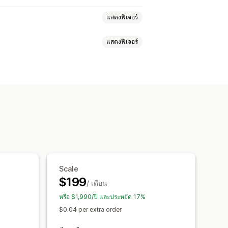
แสดงฟีเจอร์
แสดงฟีเจอร์
การเลือกสินค้า
ซิงค์คำสั่งซื้อ
รายการที่กำหนดเอง
ือกสินค้า
SKU
หลายช่องทาง
อัตโนมัติ
กำหนดเอง
ั่งซื้อหลายรายการในครั้งเดียว
าคงคลัง
กฎที่กำหนดเอง
กงาน
อัปเดตคำสั่งซื้อ
าด
การนำเข้าและส่งออกข้อมูล
Scale
$199
/ เดือน
หรือ $1,990/ปี และประหยัด 17%
$0.04 per extra order