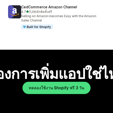
CedCommerce Amazon Channel
เต็ม 5 ดาว
4.7
(1,064)
•
ติดตั้งฟรี
ทั้งหมด 1064 รีวิว
Selling on Amazon becomes Easy with the Amazon
Sales Channel
Built for Shopify
องการเพิ่มแอปใช่
ทดลองใช้งาน Shopify ฟรี 3 วัน