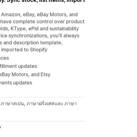
to Amazon, eBay, eBay Motors, and
ou have complete control over product
lds, KType, ePid and sustainability
rice synchronizations, you'll always
ce and description template.
 imported to Shopify
aces
fillment updates
eBay Motors, and Etsy
lments updates
, ภาษาสเปน, ภาษาฝรั่งเศสและ ภาษา
y