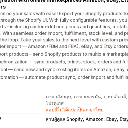
rs
mline your sales with ease! Export your Shopify products 
through the Shopify UI. With fully configurable features, y
ts - including custom-defined prices and quantities, metafie
s. With seamless order import, fulfillment, stock level, and p
 the loop. Take your sales to the next level with custom pri
der import — Amazon (FBM and FBA), eBay, and Etsy orders
ort products – send Shopify products to multiple marketpl
chronization — sync products, prices, stock, orders and ful
bal — send new and sync existing items on Amazon, eBay, 
omation — automate product sync, order import and fulfil
ภาษาอังกฤษ, ภาษาเยอรมัน, ภาษาอิตาลี
โปรตุเกส
แอปนี้ไม่ได้แปลเป็นภาษาไทย
บ
ส่วนผู้ดูแล Shopify
Amazon
Ebay
Ets