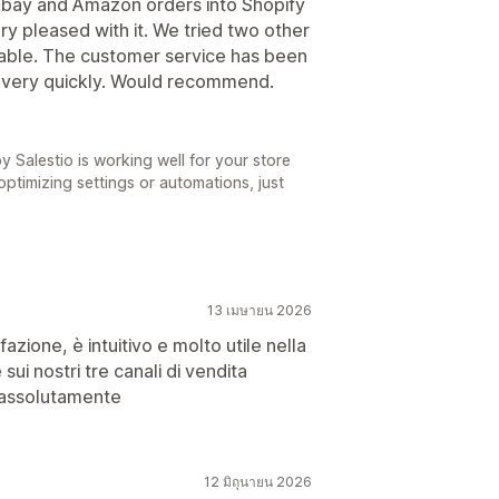
Ebay and Amazon orders into Shopify
y pleased with it. We tried two other
table. The customer service has been
g very quickly. Would recommend.
 Salestio is working well for your store
ptimizing settings or automations, just
13 เมษายน 2026
azione, è intuitivo e molto utile nella
ui nostri tre canali di vendita
o assolutamente
12 มิถุนายน 2026