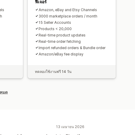
ฟีเจอร์
els
Amazon, eBay and Etsy Channels
th
3000 marketplace orders / month
15 Seller Accounts
Products < 20,000
Real-time product updates
Real-time order fetching
Import refunded orders & Bundle order
Amazon/eBay fee display
ทดลองใช้งานฟรี 14 วัน
งหมด
13 เมษายน 2026