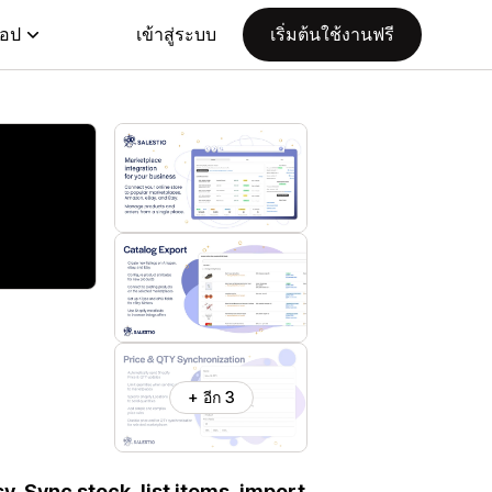
แอป
เข้าสู่ระบบ
เริ่มต้นใช้งานฟรี
+ อีก 3
. Sync stock, list items, import