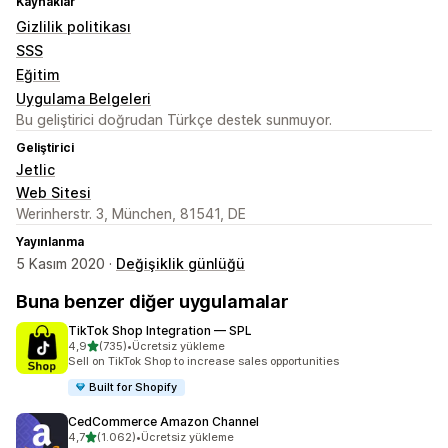
Kaynaklar
Gizlilik politikası
SSS
Eğitim
Uygulama Belgeleri
Bu geliştirici doğrudan Türkçe destek sunmuyor.
Geliştirici
Jetlic
Web Sitesi
Werinherstr. 3, München, 81541, DE
Yayınlanma
5 Kasım 2020 ·
Değişiklik günlüğü
Buna benzer diğer uygulamalar
TikTok Shop Integration — SPL
5 yıldız üzerinden
4,9
(735)
•
Ücretsiz yükleme
toplam 735 değerlendirme
Sell on TikTok Shop to increase sales opportunities
Built for Shopify
CedCommerce Amazon Channel
5 yıldız üzerinden
4,7
(1.062)
•
Ücretsiz yükleme
toplam 1062 değerlendirme