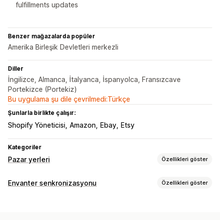
fulfillments updates
Benzer mağazalarda popüler
Amerika Birleşik Devletleri merkezli
Diller
İngilizce, Almanca, İtalyanca, İspanyolca, Fransızcave
Portekizce (Portekiz)
Bu uygulama şu dile çevrilmedi:Türkçe
Şunlarla birlikte çalışır:
Shopify Yöneticisi
Amazon
Ebay
Etsy
Kategoriler
Pazar yerleri
Özellikleri göster
Liste kaydı yönetimi
Envanter senkronizasyonu
Özellikleri göster
Ürün verisi otomasyonu
Ürün verisi
Ürün senkronizasyonu
Senkronizasyon türü
Ürün seçimi
Teklif senkronizasyonu
Yerel para birimi
Siparişler
Fiyatlar
Ürün ayrıntıları
Varyasyonlar
SKU’lar
Toplu yükleme
Özel liste kayıtları