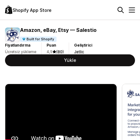
Shopify App Store
Amazon, eBay, Etsy — Salestio
Built for Shopify
Fiyatlandırma
Puan
Geliştirici
Ücretsiz yükleme
4,5
(80)
Jetlic
Yükle