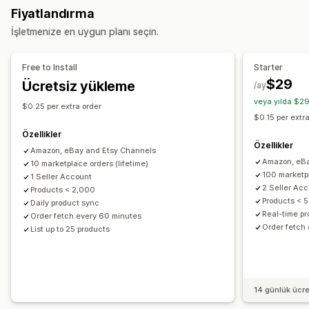
Fiyatlandırma
Çoklu kanal
Otomatik
Manuel
Toplu
Gerçek zamanlı
Sipariş yönetimi
İşletmenize en uygun planı seçin.
Özel
Çoklu konuma gönderim
Toplu siparişler
Bildirimler ve raporlar
Sipariş senkronizasyonu
Takip senkronizasyonu
Free to Install
Starter
Otomatik uyarılar
Özel bildirimler
Sipariş güncellemeleri
Envanter senkronizasyonu
Özel kurallar
$29
Ücretsiz yükleme
/ay
E-posta uyarıları
Hata raporları
İçe ve dışa veri aktarma
veya yılda $29
$0.25 per extra order
Gerçek zamanlı durum
Ayrıntılı günlükler
$0.15 per extr
Özellikler
Özellikler
Amazon, eBay and Etsy Channels
Amazon, eBa
10 marketplace orders (lifetime)
100 marketp
1 Seller Account
2 Seller Ac
Products < 2,000
Products < 
Daily product sync
Real-time p
Order fetch every 60 minutes
Order fetch
List up to 25 products
14 günlük ücr