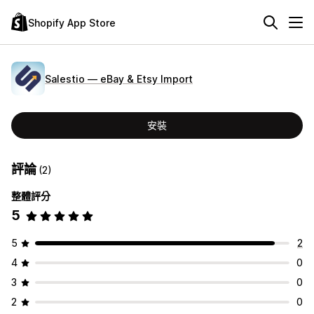
Shopify App Store
Salestio — eBay & Etsy Import
安裝
評論
(2)
整體評分
5
5
2
4
0
3
0
2
0