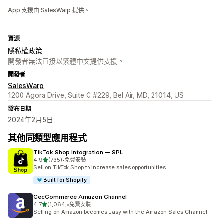
App 支援由 SalesWarp 提供。
資源
隱私權政策
開發者無法直接以繁體中文提供支援。
開發者
SalesWarp
1200 Agora Drive, Suite C #229, Bel Air, MD, 21014, US
發布日期
2024年2月5日
其他同類型應用程式
TikTok Shop Integration — SPL
滿分 5 顆星
4.9
(735)
•
免費安裝
共有 735 則評價
Sell on TikTok Shop to increase sales opportunities
Built for Shopify
CedCommerce Amazon Channel
滿分 5 顆星
4.7
(1,064)
•
免費安裝
共有 1064 則評價
Selling on Amazon becomes Easy with the Amazon Sales Channel