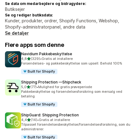
Se data om medarbejdere og bidragydere:
Butiksejer
Se og rediger butiksdata:
Kunder, produkter, ordrer, Shopify Functions, Webshop,
Shopify-administratorpanel, andre data
Se detaljer
Flere apps som denne
Navidium Pakkebeskyttelse
ud af 5 stjerner
4,8
(329)
•
Gratis at installere
329 anmeldelser i alt
Forsendelses- og pakkebeskyttelse som upsell. Behold 100%
Built for Shopify
Shipping Protection —Shipcheck
ud af 5 stjerner
5,0
(77)
•
Mulighed for gratis prøveperiode
77 anmeldelser i alt
Pakkebeskyttelse og forsendelsesforsikring som mersalg ved
betaling
Built for Shopify
ShipGuard: Shipping Protection
ud af 5 stjerner
4,4
(14)
•
Gratis at installere
14 anmeldelser i alt
Tilpasset forsendelsesbeskyttelse/forsendelsesforsikring, som du
administrerer.
Built for Shopify