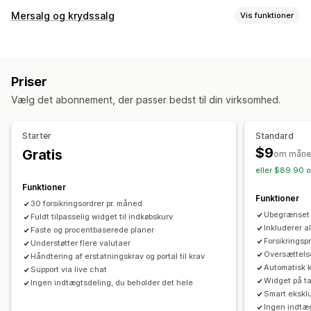
Dækningstype
Mersalg og krydssalg
Vis funktioner
Levering
Stjålne pakker
Forsvundne pakker
Tilpasning
Beskadigede pakker
Udvidet garanti
Faste priser
Mersalg i indkøbskurv
Mersalg ved betaling
Dynamiske priser
Priser i procent
Priser
Tilføjelser med 1 klik
Indkøbskurvskuffe
Tilpasset CSS
Returneringer og ombytninger
Vælg det abonnement, der passer bedst til din virksomhed.
Tilpasset HTML
Multivaluta
Flere sprog
Tilmeldingsoplevelse
Tilpassede regler
Automatisk tilmelding
Side med indkøbskurv
Betaling
Starter
Standard
Tilbud og anbefalinger
Tilpasset widget
Dækningsbekræftelse
$9
Gratis
om måne
Garantier
Leveringsforsikring
Gratis gaver
Tilpasset branding
Tilpasset mersalg
eller $89.90 o
Gaveindpakning
Gratis levering
Produkttilføjelser
Funktioner
Administration af reklamationer
Funktioner
Ofte købt sammen
Sampak
30 forsikringsordrer pr. måned
Portal til reklamationer
Anmodningsformular
Ubegrænset a
Fuldt tilpasselig widget til indkøbskurv
Analyser
Tilpassede politikker
Kontrolpanel til reklamationer
Inkluderer a
Faste og procentbaserede planer
Forsikringsp
Konverteringsrater
Understøtter flere valutaer
Anbefalet ydeevne
Sporing
Mailnotifikationer
Oversættelse
Håndtering af erstatningskrav og portal til krav
Forslag til optimering
Ydeevne af tragt
Automatisk k
Support via live chat
Widget på t
Ingen indtægtsdeling, du beholder det hele
Smart eksklu
Ingen indtæg