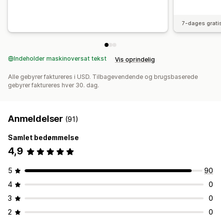
7-dages grati
Indeholder maskinoversat tekst
Vis oprindelig
Alle gebyrer faktureres i USD. Tilbagevendende og brugsbaserede
gebyrer faktureres hver 30. dag.
Anmeldelser
(91)
Samlet bedømmelse
4,9
5
90
4
0
3
0
2
0