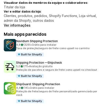
Visualizar dados de membros da equipe e colaboradores:
Titular da loja
Ver e editar dados da loja:
Clientes, produtos, pedidos, Shopify Functions, Loja virtual,
admin da Shopify, outros dados
Ver informações
Mais apps parecidos
Navidium Shipping Protection
de 5 estrelas
4,8
(329)
•
Grátis para instalar
329 avaliações ao todo
Taxa de proteção/seguro de frete como upsell no carrinho
Built for Shopify
Shipping Protection —Shipcheck
de 5 estrelas
5,0
(77)
•
Avaliação gratuita
77 avaliações ao todo
Proteção de pacotes e seguro de frete como upsell no checkout
Built for Shopify
ShipGuard: Shipping Protection
de 5 estrelas
4,4
(14)
•
Grátis para instalar
14 avaliações ao todo
Proteção de frete/seguro de frete personalizado gerenciado por
você.
Built for Shopify