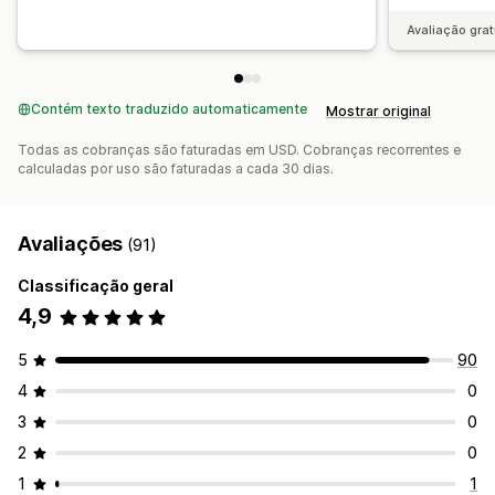
Avaliação grat
Contém texto traduzido automaticamente
Mostrar original
Todas as cobranças são faturadas em USD. Cobranças recorrentes e
calculadas por uso são faturadas a cada 30 dias.
Avaliações
(91)
Classificação geral
4,9
5
90
4
0
3
0
2
0
1
1