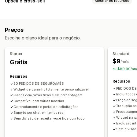
Upsell e cross-sell
Mostrar os recursos
Frete
Pacotes roubados
Pacotes perdidos
Personalização
Pacotes danificados
Garantia estendida
Preços fixos
Upsell de carrinho
Upsell de checkout
Preços dinâmicos
Preços percentuais
Preços
Complementos com um clique
Devoluções e trocas
Escolha o plano ideal para o negócio.
Carrinho de compras deslizante
CSS personalizado
Experiência de aceitação
HTML personalizado
Em várias moedas
Aceitação automática
Página do carrinho
Checkout
Starter
Standard
Em vários idiomas
Regras personalizadas
Widget personalizado
Confirmação da cobertura
$9
Grátis
/mês
Ofertas e recomendações
Branding personalizado
Upsell personalizado
ou $89.90/ano
Garantias
Proteção de frete
Brindes
Recursos
Gestão de solicitações
Recursos
Embalagem de presente
Frete grátis
30 PEDIDOS DE SEGURO/MÊS
Portal de solicitações
Formulário de solicitação
PEDIDOS DE
Complementos de produto
Widget de carrinho totalmente personalizável
Políticas personalizadas
Inclui todos
Planos com taxas fixas e em porcentagem
Produtos frequentemente comprados juntos
Pacotes
Preço do seg
Compatível com várias moedas
Painel de controle de solicitações
Acompanhamento
Tradução par
Gerenciamento e portal de solicitações
Análises
Notificações por e-mail
Processamen
Suporte por chat em tempo real
Taxas de conversão
Desempenho da recomendação
Widget na p
Sem divisão de receita, você fica com tudo
Exclusão int
Sugestões de otimização
Desempenho do funil
Sem divisão 