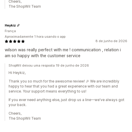
Cheers,
The ShopWil Team
Heykiz
França
Aproximadamente 1 hora usando o app
8 de junho de 2026
wilson was really perfect with me ! communication , relation i
am so happy with the customer service
ShopWil deixou uma resposta 19 de junho de 2026
Hi Heykiz,
Thank you so much for the awesome review! 🎉 We are incredibly
happy to hear that you had a great experience with our team and
service. Your support means everything to us!
If you ever need anything else, just drop us a line—we've always got
your back.
Cheers,
The ShopWil Team