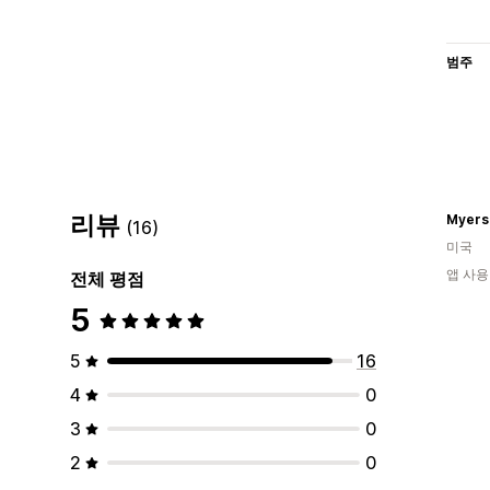
범주
리뷰
Myers
(16)
미국
앱 사용
전체 평점
5
5
16
4
0
3
0
2
0