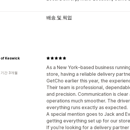
배송 및 픽업
배송 옵션
블록 날짜
마감 시간
데이트피커
변동 
작업 할당
주소 확인
배송 레이블
사용
픽업 옵션
 of Keswick
오프라인 스토어
여러 위치
준비 시간
As a New York–based business running 
 기간 3개월
store, having a reliable delivery partner
실시간 추적
GetCho earlier this year, the experien
SMS 알림
배송 지도
이메일 알림
ETA
Their team is professional, dependable
and precision. Communication is clear
웹 푸시 알림
추적 페이지
경로 최적화
operations much smoother. The drivers
everything runs exactly as expected.
A special mention goes to Jack and Eva
getting everything set up for our store
If you’re looking for a delivery partner