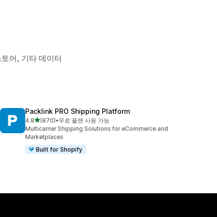
인 스토어, 기타 데이터
Packlink PRO Shipping Platform
별 5개 중
4.8
(870)
•
무료 플랜 사용 가능
총 리뷰 870개
Multicarrier Shipping Solutions for eCommerce and
Marketplaces
Built for Shopify