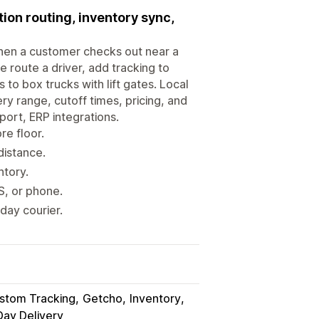
ion routing, inventory sync,
When a customer checks out near a
e route a driver, add tracking to
to box trucks with lift gates. Local
ery range, cutoff times, pricing, and
port, ERP integrations.
re floor.
distance.
ntory.
S, or phone.
day courier.
stom Tracking
Getcho
Inventory
ay Delivery