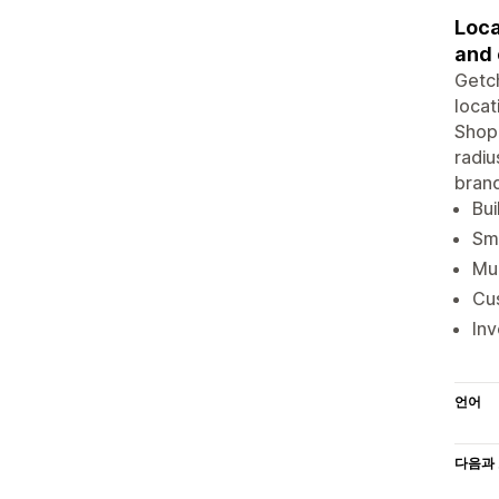
Loca
and 
Getch
locat
Shopi
radiu
brand
Bui
Sma
Mul
Cus
Inv
언어
다음과 