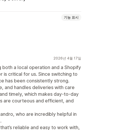
기능 표시
가격
여러 위치
준비 시간
경로 계획
자 지정 메시지
2026년 4월 17일
데이트피커
일정
시간대
both a local operation and a Shopify
 is critical for us. Since switching to
ce has been consistently strong.
s
운전자 추적
주문 추적
배송 확인
, and handles deliveries with care
 and timely, which makes day-to-day
 are courteous and efficient, and
ndro, who are incredibly helpful in
.
 that’s reliable and easy to work with,