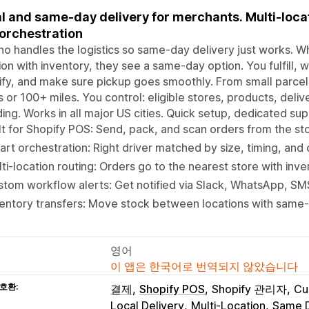
l and same-day delivery for merchants. Multi-locat
orchestration
o handles the logistics so same-day delivery just works. 
ion with inventory, they see a same-day option. You fulfill, w
fy, and make sure pickup goes smoothly. From small parcels 
s or 100+ miles. You control: eligible stores, products, deliv
ing. Works in all major US cities. Quick setup, dedicated sup
lt for Shopify POS: Send, pack, and scan orders from the sto
rt orchestration: Right driver matched by size, timing, and 
ti-location routing: Orders go to the nearest store with inve
tom workflow alerts: Get notified via Slack, WhatsApp, SM
entory transfers: Move stock between locations with same-
영어
이 앱은 한국어로 번역되지 않았습니다
호환:
결제
Shopify POS
Shopify 관리자
Cu
Local Delivery
Multi-Location
Same D