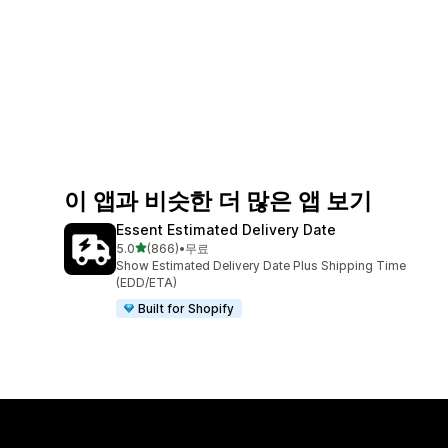
이 앱과 비슷한 더 많은 앱 보기
Essent Estimated Delivery Date
별 5개 중
5.0
(866)
•
무료
총 리뷰 866개
Show Estimated Delivery Date Plus Shipping Time
(EDD/ETA)
Built for Shopify