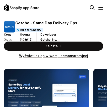
Shopify App Store
Getcho ‑ Same Day Delivery Ops
Built for Shopify
Ceny
Ocena
Deweloper
Gratis
5,0
(16)
Getcho, Inc.
Zainstaluj
Wyświetl sklep w wersji demonstracyjnej