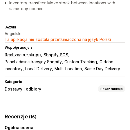
Inventory transfers: Move stock between locations with
same-day courier.
Języki
Angielski
Ta aplikacja nie została przetłumaczona na język Polski
Współpracuje z
Realizacja zakupu
Shopify POS
Panel administracyjny Shopify
Custom Tracking
Getcho
Inventory
Local Delivery
Multi-Location
Same Day Delivery
Kategorie
Dostawy i odbiory
Pokaż funkcje
Opcje dostawy
Blokowanie dat
Czas wysyłki
Selektor dat
Recenzje
(16)
Stawki dynamiczne
Wiele lokalizacji
Czas przygotowania
Planowanie tras
Przypisanie kierowcy
Weryfikacja adresu
Ogólna ocena