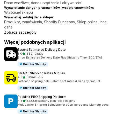
Dane wrażliwe, dane urządzenia i aktywności
Wyświetlanie danych pracowników i współpracowników:
Właściciel sklepu
Wyświetlaj i edytuj dane sklepu:
Produkty, zamówienia, Shopify Functions, Sklep online, inne
dane
Zobacz szczegóły
Więcej podobnych aplikacji
Essent Estimated Delivery Date
na 5 gwiazdek
5,0
(862)
•
Gratis
Łączna liczba recenzji: 862
Show Estimated Delivery Date Plus Shipping Time (EDD/ETA)
Built for Shopify
SMART Shipping Rates & Rules
na 5 gwiazdek
4,9
(310)
•
Gratis
Łączna liczba recenzji: 310
Postcode shipping calculator to set rates & rules by product
Built for Shopify
Packlink PRO Shipping Platform
na 5 gwiazdek
4,8
(868)
•
Bezpłatny plan jest dostępny
Łączna liczba recenzji: 868
Multicarrier Shipping Solutions for eCommerce and Marketplaces
Built for Shopify