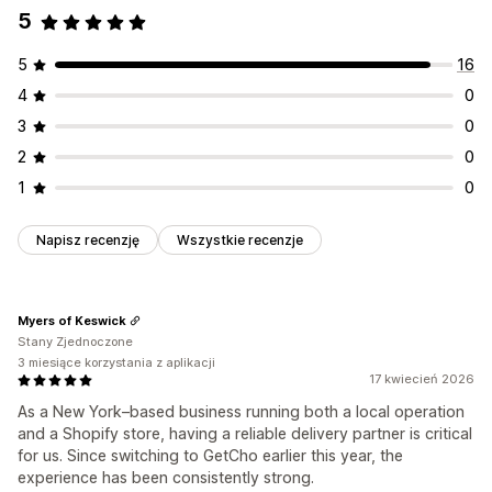
Etykiety wysyłkowe
Wiadomości niestandardowe
5
Opcje odbioru
5
16
Odbiór w sklepie
Wiele lokalizacji
Czas przygotowania
4
0
Selektor dat
Planowanie
Okna czasowe
3
0
Śledzenie w czasie rzeczywistym
2
0
Powiadomienia SMS
Mapa dostawy
1
0
Powiadomienia e-mail
Szacowany czas dostawy
Śledzenie kierowców
Śledzenie zamówień
Napisz recenzję
Wszystkie recenzje
Dowód dostawy
Powiadomienia push
Strony śledzenia
Optymalizacja tras
Myers of Keswick
Stany Zjednoczone
3 miesiące korzystania z aplikacji
17 kwiecień 2026
As a New York–based business running both a local operation
and a Shopify store, having a reliable delivery partner is critical
for us. Since switching to GetCho earlier this year, the
experience has been consistently strong.