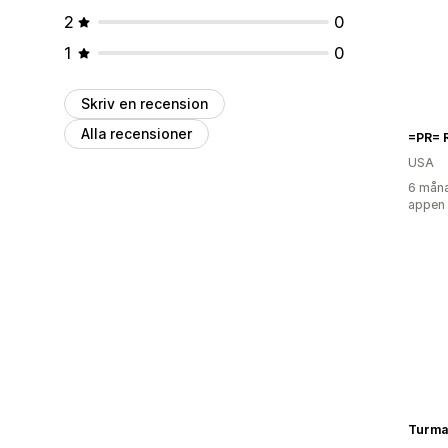
2
0
1
0
Skriv en recension
Alla recensioner
=PR= 
USA
6 måna
appen
Turma