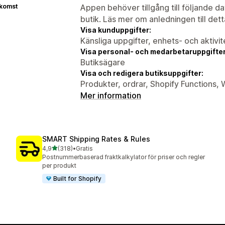
tkomst
Appen behöver tillgång till följande d
butik. Läs mer om anledningen till det
Visa kunduppgifter:
Känsliga uppgifter, enhets- och aktivi
Visa personal- och medarbetaruppgifter
Butiksägare
Visa och redigera butiksuppgifter:
Produkter, ordrar, Shopify Functions,
Mer information
SMART Shipping Rates & Rules
av 5 stjärnor
4,9
(318)
•
Gratis
318 recensioner totalt
Postnummerbaserad fraktkalkylator för priser och regler
per produkt
Built for Shopify