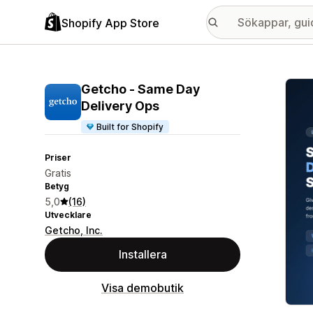
Shopify App Store
Galle
Getcho ‑ Same Day
Delivery Ops
Built for Shopify
Priser
Gratis
Betyg
5,0
(16)
Utvecklare
Getcho, Inc.
Installera
Visa demobutik