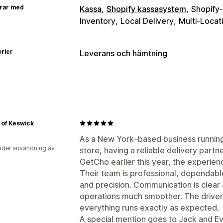
rar med
Kassa
Shopify kassasystem
Shopify
Inventory
Local Delivery
Multi-Locat
rier
Leverans och hämtning
Leveransalternativ
Blockera datum
Tidsgränser
Datumv
Flera platser
Förberedelsetider
Plan
Förartilldelning
Addressvalidering
F
 of Keswick
Hämtningsalternativ
As a New York–based business running 
der användning av
store, having a reliable delivery partner
I butik
Flera platser
Förberedelsetid
GetCho earlier this year, the experien
Tidpunkter
Their team is professional, dependable
Spårning i realtid
and precision. Communication is clear
operations much smoother. The drivers
SMS-aviseringar
Leveranskarta
E-po
everything runs exactly as expected.
Beräknade leveransdagar
Förarspårn
A special mention goes to Jack and Eva