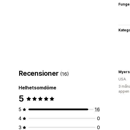
Funge
Katego
Recensioner
Myers
(16)
USA
3 måna
Helhetsomdöme
appen
5
5
16
4
0
3
0