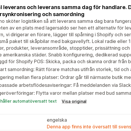
l leverans och leverans samma dag för handlare. Di
rsynkronisering och samordning
o sköter logistiken så att leverans samma dag bara fungerar.
ten av en plats med lagersaldo ser hen ett alternativ för 
n, vi dirigerar en förare, lägger till spårning i Shopify och se
små paket till skåpbilar med bakgavellyft. Lokal radie eller 
er, produkter, leveransområde, stopptider, prissättning och 
e amerikanska städer. Snabb konfigurering, dedikerad suppo
gd för Shopify POS: Skicka, packa och skanna ordrar från b
rt samordning: Rätt förare matchas utifrån storlek, tid och
igering mellan flera platser: Ordrar går till närmaste butik m
assade arbetsflödesaviseringar: Få meddelanden via Slack
eröverföringar: Flytta varor mellan platser med bud samma
ehåller automatöversatt text
Visa original
engelska
Denna app finns inte översatt till sven