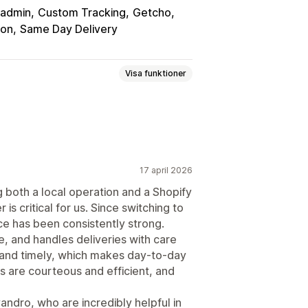
-admin
Custom Tracking
Getcho
ion
Same Day Delivery
Visa funktioner
äljare
Dynamiska priser
ering av transportvägar
raktsedlar
Anpassade meddelanden
17 april 2026
both a local operation and a Shopify
 is critical for us. Since switching to
er
Datumväljare
Schemaläggning
ce has been consistently strong.
, and handles deliveries with care
 and timely, which makes day-to-day
 are courteous and efficient, and
staviseringar
ing
Orderspårning
Leveransbevis
ndro, who are incredibly helpful in