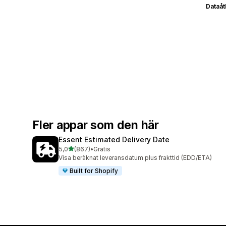
Dataå
Fler appar som den här
Essent Estimated Delivery Date
av 5 stjärnor
5,0
(867)
•
Gratis
867 recensioner totalt
Visa beräknat leveransdatum plus frakttid (EDD/ETA)
Built for Shopify