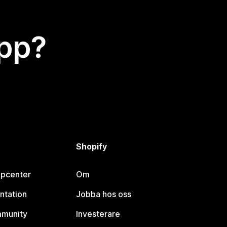
app?
Shopify
lpcenter
Om
ntation
Jobba hos oss
mmunity
Investerare