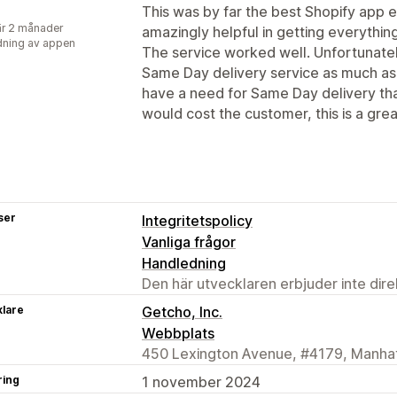
This was by far the best Shopify app 
r 2 månader
amazingly helpful in getting everything
ning av appen
The service worked well. Unfortunately
Same Day delivery service as much as 
have a need for Same Day delivery th
would cost the customer, this is a grea
ser
Integritetspolicy
Vanliga frågor
Handledning
Den här utvecklaren erbjuder inte dir
klare
Getcho, Inc.
Webbplats
450 Lexington Avenue, #4179, Manhat
ring
1 november 2024