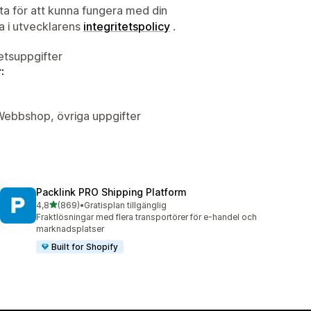
ata för att kunna fungera med din
ta i utvecklarens
integritetspolicy
.
tetsuppgifter
:
 Webbshop, övriga uppgifter
Packlink PRO Shipping Platform
av 5 stjärnor
4,8
(869)
•
Gratisplan tillgänglig
869 recensioner totalt
Fraktlösningar med flera transportörer för e-handel och
marknadsplatser
Built for Shopify