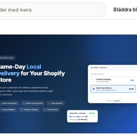
Bläddra b
ri med utvalda bilder