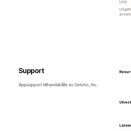
USA
Ungefä
använd
Support
Resur
Appsupport tillhandahålls av Getcho, Inc..
Utvec
Lanse