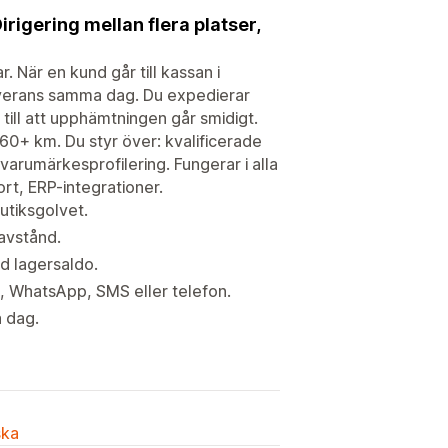
rigering mellan flera platser,
 När en kund går till kassan i
leverans samma dag. Du expedierar
r till att upphämtningen går smidigt.
160+ km. Du styr över: kvalificerade
varumärkesprofilering. Fungerar i alla
rt, ERP-integrationer.
utiksgolvet.
 avstånd.
ed lagersaldo.
, WhatsApp, SMS eller telefon.
 dag.
ska