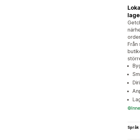
Loka
lage
Getch
närhe
order
Från 
butik
störr
Byg
Sma
Dir
Anp
Lag
Inn
Språk