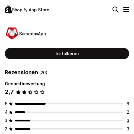
Shopify App Store
SamedayApp
Installieren
Rezensionen
(20)
Gesamtbewertung
2,7
5
6
4
2
3
3
2
3