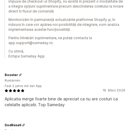
impuse de checkout-ul Shopify, nu există în prezent o modalitate de
a integra opțiuni suplimentare precum deschiderea coletului la livrare
direct în fluxul de comandă.
Monitorizăm în permanență actualizările platformei Shopify și, în
măsura în care vor apărea noi posibilități de integrare, vom analiza
implementarea acestei funcționalități.
Pentru întrebări suplimentare, ne puteți contacta la
app.support@sameday.ro.
Cu stimă,
Echipa Sameday App
Booster
Rumänien
Fast 2 jahre mit der App
18. März 2026
Aplicatia merge foarte bine de apreciat ca nu are costuri ca
celelalte aplicatii. Top Sameday
DodResell