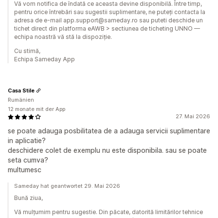
Vă vom notifica de îndată ce aceasta devine disponibilă. Între timp,
pentru orice întrebări sau sugestii suplimentare, ne puteți contacta la
adresa de e-mail app.support@sameday.ro sau puteti deschide un
tichet direct din platforma eAWB > sectiunea de ticheting UNNO —
echipa noastră vă stă la dispoziție.
Cu stimă,
Echipa Sameday App
Casa Stile
Rumänien
12 monate mit der App
27. Mai 2026
se poate adauga posbilitatea de a adauga servicii suplimentare
in aplicatie?
deschidere colet de exemplu nu este disponibila. sau se poate
seta cumva?
multumesc
Sameday hat geantwortet 29. Mai 2026
Bună ziua,
Vă mulțumim pentru sugestie. Din păcate, datorită limitărilor tehnice