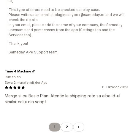
Hi,
This type of errors need to be checked case by case.
Please write us an email at plugineasybox@sameday.ro and we will
check the details.
In your email, please add the name of your company, the Sameday
username and printscreens from the app (Settings tab and the
Services tab).
Thank you!
Sameday APP Support team
Time 4 Machine
Rumänien
Etwa 2 monate mit der App
11. Oktober 2023
Merge si cu Basic Plan. Atentie la shipping rate sa aiba Id-ul
similar celui din script
1
2