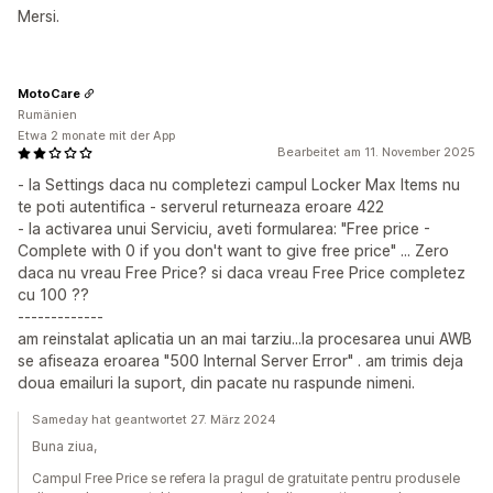
Mersi.
MotoCare
Rumänien
Etwa 2 monate mit der App
Bearbeitet am 11. November 2025
- la Settings daca nu completezi campul Locker Max Items nu
te poti autentifica - serverul returneaza eroare 422
- la activarea unui Serviciu, aveti formularea: "Free price -
Complete with 0 if you don't want to give free price" ... Zero
daca nu vreau Free Price? si daca vreau Free Price completez
cu 100 ??
-------------
am reinstalat aplicatia un an mai tarziu...la procesarea unui AWB
se afiseaza eroarea "500 Internal Server Error" . am trimis deja
doua emailuri la suport, din pacate nu raspunde nimeni.
Sameday hat geantwortet 27. März 2024
Buna ziua,
Campul Free Price se refera la pragul de gratuitate pentru produsele