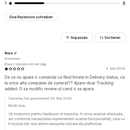
1
6
Eine Rezension schreiben
Anpassen
Sortieren
Razo
Rumänien
Etwa 2 monate mit der App
5. Mai 2026
De ce nu apare o comanda ca fiind livrata in Delivery status, ca
la orice alta companie de curierat?? Apare doar Tracking
added. O sa modific review-ul cand o sa apara.
Sameday hat geantwortet 29. Mai 2026
Bună ziua,
Vă mulțumim pentru feedback-ul transmis. În urma analizei efectuate,
am confirmat necesitatea implementării acestei funcționalități, care va
fi inclusă într-una dintre versiunile viitoare ale platformei.