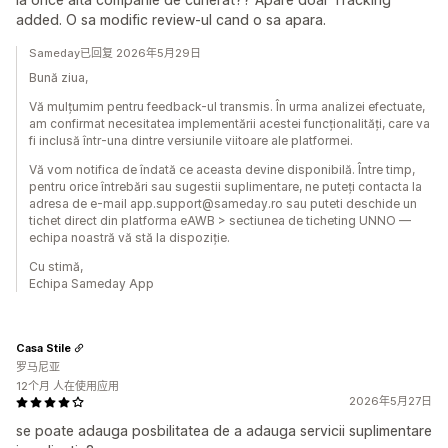
added. O sa modific review-ul cand o sa apara.
Sameday已回复 2026年5月29日
Bună ziua,
Vă mulțumim pentru feedback-ul transmis. În urma analizei efectuate,
am confirmat necesitatea implementării acestei funcționalități, care va
fi inclusă într-una dintre versiunile viitoare ale platformei.
Vă vom notifica de îndată ce aceasta devine disponibilă. Între timp,
pentru orice întrebări sau sugestii suplimentare, ne puteți contacta la
adresa de e-mail app.support@sameday.ro sau puteti deschide un
tichet direct din platforma eAWB > sectiunea de ticheting UNNO —
echipa noastră vă stă la dispoziție.
Cu stimă,
Echipa Sameday App
Casa Stile
罗马尼亚
12个月 人在使用应用
2026年5月27日
se poate adauga posbilitatea de a adauga servicii suplimentare