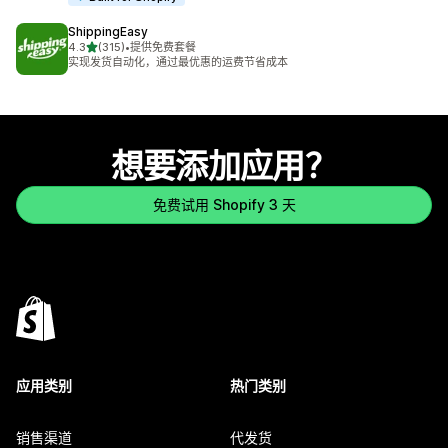
ShippingEasy
星（满分 5 星）
4.3
(315)
•
提供免费套餐
总共 315 条评论
实现发货自动化，通过最优惠的运费节省成本
想要添加应用？
免费试用 Shopify 3 天
应用类别
热门类别
销售渠道
代发货