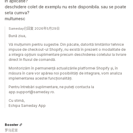
in aplicatie?
deschidere colet de exemplu nu este disponibila. sau se poate
seta cumva?
multumesc
Sameday已回复 2026年5月29日
Bună ziua,
Vă mulțumim pentru sugestie. Din păcate, datorită limitărilor tehnice
impuse de checkout-ul Shopify, nu există în prezent o modalitate de
a integra opțiuni suplimentare precum deschiderea coletului la livrare
direct în fluxul de comandă.
Monitorizăm în permanență actualizările platformei Shopify și, în
măsura în care vor apărea noi posibilități de integrare, vom analiza
implementarea acestei funcționalități.
Pentru întrebări suplimentare, ne puteți contacta la
app.support@sameday.ro.
Cu stimă,
Echipa Sameday App
Booster
罗马尼亚