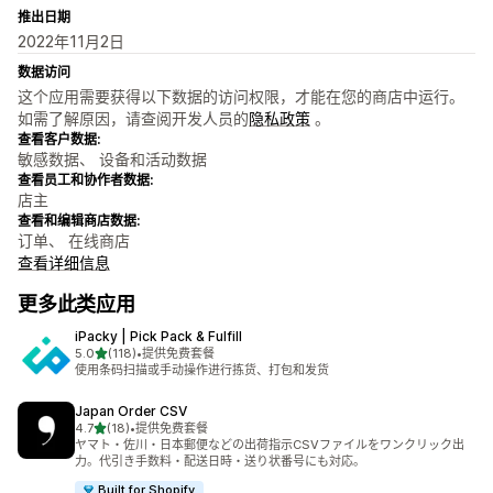
推出日期
2022年11月2日
数据访问
这个应用需要获得以下数据的访问权限，才能在您的商店中运行。
如需了解原因，请查阅开发人员的
隐私政策
。
查看客户数据:
敏感数据、 设备和活动数据
查看员工和协作者数据:
店主
查看和编辑商店数据:
订单、 在线商店
查看详细信息
更多此类应用
iPacky | Pick Pack & Fulfill
星（满分 5 星）
5.0
(118)
•
提供免费套餐
总共 118 条评论
使用条码扫描或手动操作进行拣货、打包和发货
Japan Order CSV
星（满分 5 星）
4.7
(18)
•
提供免费套餐
总共 18 条评论
ヤマト・佐川・日本郵便などの出荷指示CSVファイルをワンクリック出
力。代引き手数料・配送日時・送り状番号にも対応。
Built for Shopify