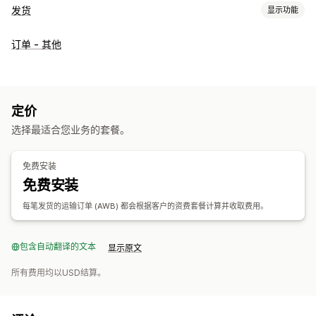
发货
显示功能
标签和包装
订单 - 其他
承运商选择
运费
管理货件
电子邮件通知
定价
选择最适合您业务的套餐。
免费安装
免费安装
每笔发货的运输订单 (AWB) 都会根据客户的资费套餐计算并收取费用。
包含自动翻译的文本
显示原文
所有费用均以USD结算。