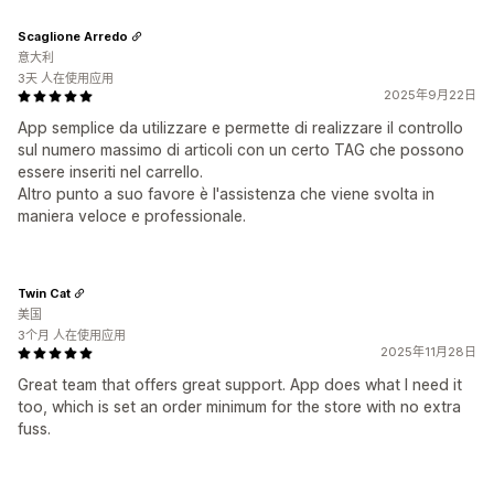
Scaglione Arredo
意大利
3天 人在使用应用
2025年9月22日
App semplice da utilizzare e permette di realizzare il controllo
sul numero massimo di articoli con un certo TAG che possono
essere inseriti nel carrello.
Altro punto a suo favore è l'assistenza che viene svolta in
maniera veloce e professionale.
Twin Cat
美国
3个月 人在使用应用
2025年11月28日
Great team that offers great support. App does what I need it
too, which is set an order minimum for the store with no extra
fuss.