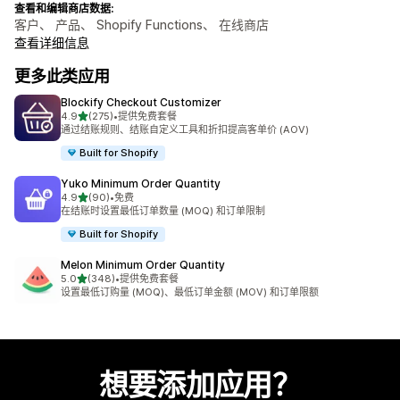
查看和编辑商店数据:
客户、 产品、 Shopify Functions、 在线商店
查看详细信息
更多此类应用
Blockify Checkout Customizer
星（满分 5 星）
4.9
(275)
•
提供免费套餐
总共 275 条评论
通过结账规则、结账自定义工具和折扣提高客单价 (AOV)
Built for Shopify
Yuko Minimum Order Quantity
星（满分 5 星）
4.9
(90)
•
免费
总共 90 条评论
在结账时设置最低订单数量 (MOQ) 和订单限制
Built for Shopify
Melon Minimum Order Quantity
星（满分 5 星）
5.0
(348)
•
提供免费套餐
总共 348 条评论
设置最低订购量 (MOQ)、最低订单金额 (MOV) 和订单限额
想要添加应用？