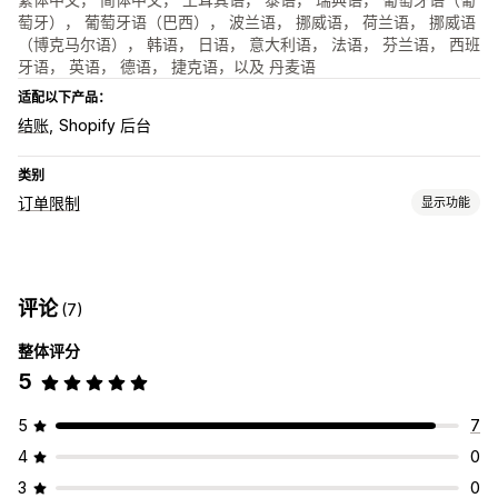
萄牙）， 葡萄牙语（巴西）， 波兰语， 挪威语， 荷兰语， 挪威语
（博克马尔语）， 韩语， 日语， 意大利语， 法语， 芬兰语， 西班
牙语， 英语， 德语， 捷克语，以及 丹麦语
适配以下产品：
结账
Shopify 后台
类别
订单限制
显示功能
限制规则
基于购物车
数量上限
数量下限
基于重量
基于价格
特定产品
评论
(7)
特定产品系列
客户标记
整体评分
通知设置
5
购物车提醒
结账提醒
产品页面提醒
弹出窗口
自定义消息
多语言
翻译
5
7
4
0
3
0