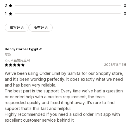
2
0
1
0
撰写评论
所有评论
Hobby Corner Egypt
埃及
7天 人在使用应用
2026年8月1日
We've been using Order Limit by Samita for our Shopify store,
and it's been working perfectly. It does exactly what we need
and has been very reliable.
The best part is the support. Every time we've had a question
or needed help with a custom requirement, the team
responded quickly and fixed it right away. It's rare to find
support that's this fast and helpful.
Highly recommended if you need a solid order limit app with
excellent customer service behind it.