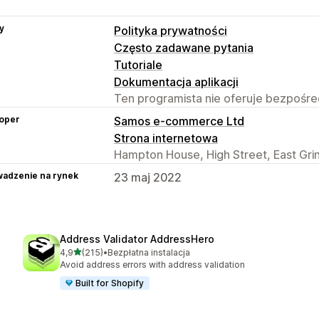
y
Polityka prywatności
Często zadawane pytania
Tutoriale
Dokumentacja aplikacji
Ten programista nie oferuje bezpośred
oper
Samos e-commerce Ltd
Strona internetowa
Hampton House, High Street, East Gr
adzenie na rynek
23 maj 2022
Address Validator AddressHero
na 5 gwiazdek
4,9
(215)
•
Bezpłatna instalacja
Łączna liczba recenzji: 215
Avoid address errors with address validation
Built for Shopify