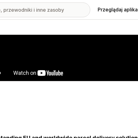
Przeglądaj aplika
nione obrazy w galerii
tanding EU and worldwide parcel delivery solutio