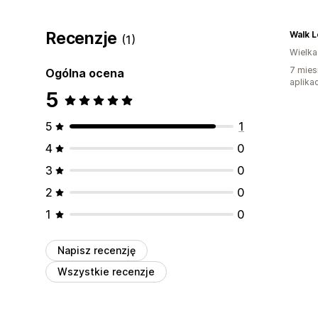
Recenzje
Walk 
(1)
Wielka
7 mies
Ogólna ocena
aplikac
5
5
1
4
0
3
0
2
0
1
0
Napisz recenzję
Wszystkie recenzje