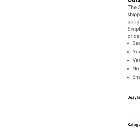
The S
shipp
updat
Simpl
or ca
Sen
You
Vas
No 
Ens
Języki
Katego