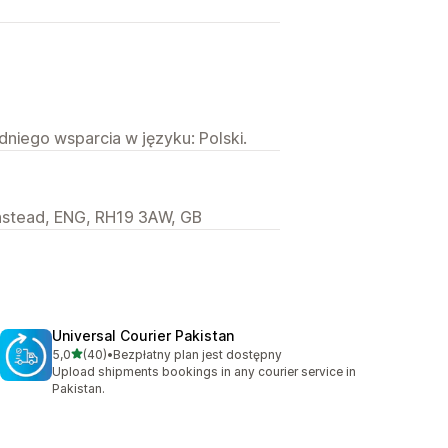
niego wsparcia w języku: Polski.
instead, ENG, RH19 3AW, GB
Universal Courier Pakistan
na 5 gwiazdek
5,0
(40)
•
Bezpłatny plan jest dostępny
Łączna liczba recenzji: 40
Upload shipments bookings in any courier service in
Pakistan.