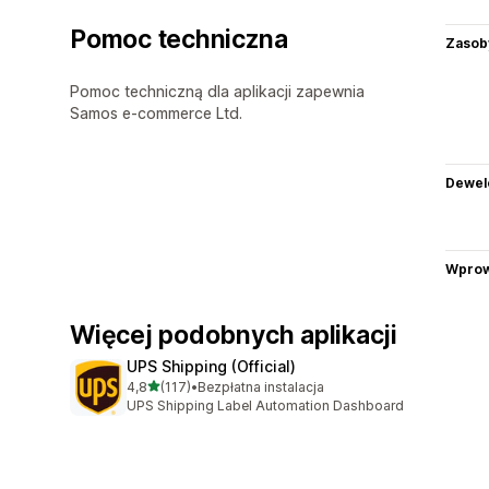
Pomoc techniczna
Zasob
Pomoc techniczną dla aplikacji zapewnia
Samos e-commerce Ltd.
Dewel
Wprow
Więcej podobnych aplikacji
UPS Shipping (Official)
na 5 gwiazdek
4,8
(117)
•
Bezpłatna instalacja
Łączna liczba recenzji: 117
UPS Shipping Label Automation Dashboard