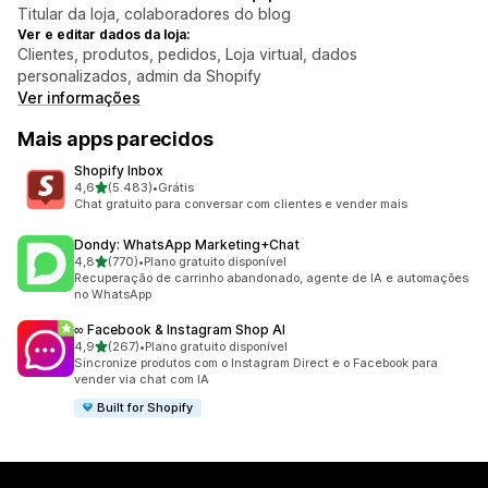
Titular da loja, colaboradores do blog
Ver e editar dados da loja:
Clientes, produtos, pedidos, Loja virtual, dados
personalizados, admin da Shopify
Ver informações
Mais apps parecidos
Shopify Inbox
de 5 estrelas
4,6
(5.483)
•
Grátis
5483 avaliações ao todo
Chat gratuito para conversar com clientes e vender mais
Dondy: WhatsApp Marketing+Chat
de 5 estrelas
4,8
(770)
•
Plano gratuito disponível
770 avaliações ao todo
Recuperação de carrinho abandonado, agente de IA e automações
no WhatsApp
∞ Facebook & Instagram Shop AI
de 5 estrelas
4,9
(267)
•
Plano gratuito disponível
267 avaliações ao todo
Sincronize produtos com o Instagram Direct e o Facebook para
vender via chat com IA
Built for Shopify