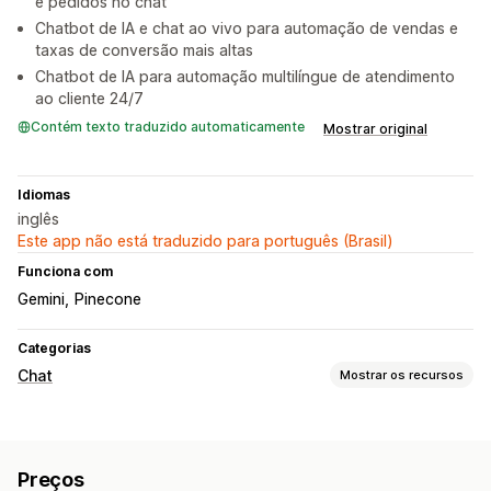
e pedidos no chat
Chatbot de IA e chat ao vivo para automação de vendas e
taxas de conversão mais altas
Chatbot de IA para automação multilíngue de atendimento
ao cliente 24/7
Contém texto traduzido automaticamente
Mostrar original
Idiomas
inglês
Este app não está traduzido para português (Brasil)
Funciona com
Gemini
Pinecone
Categorias
Chat
Mostrar os recursos
Mensagens em tempo real
Chatbots de IA
Chat em tempo real
Análise do agente
Preços
Insights sobre os clientes