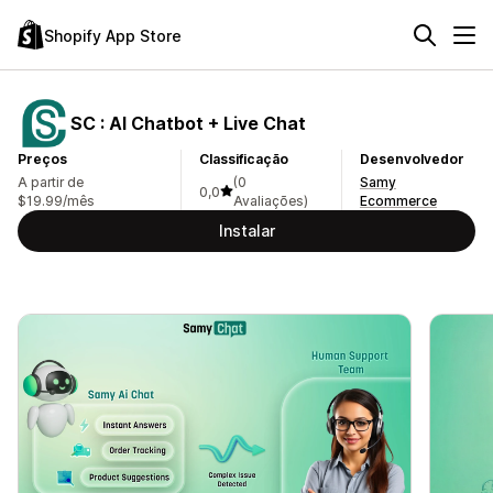
Shopify App Store
SC : AI Chatbot + Live Chat
Preços
Classificação
Desenvolvedor
A partir de
(0
Samy
0,0
$19.99/mês
Avaliações)
Ecommerce
Instalar