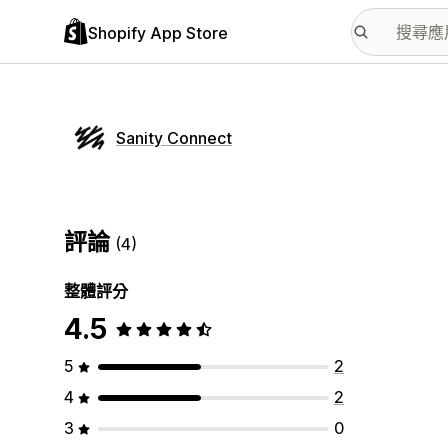
Shopify App Store
Sanity Connect
評論
(4)
整體評分
4.5
5
2
4
2
3
0