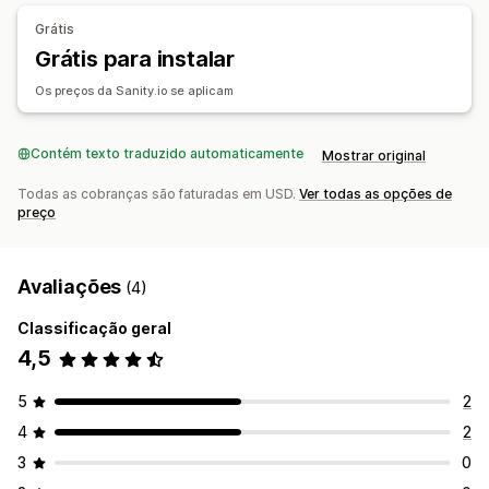
Páginas personalizadas
Grátis
Gerenciamento de páginas
Grátis para instalar
Modelos
Importação e exportação
Automações
Os preços da Sanity.io se aplicam
Edição em massa
Publicação em massa
Sincronização de conteúdo
Código personalizado
Contém texto traduzido automaticamente
Mostrar original
Tradução
Localização
Geração por IA
SEO
CDN
Análises
Permissões de usuários
APIs e webhooks
Todas as cobranças são faturadas em USD.
Ver todas as opções de
preço
Avaliações
(4)
Classificação geral
4,5
5
2
4
2
3
0