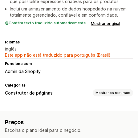
que possibilite expressões criativas para os produtos.
Inclui um armazenamento de dados hospedado na nuvem
totalmente gerenciado, confiável e em conformidade.
Contém texto traduzido automaticamente
Mostrar original
Idiomas
inglês
Este app não está traduzido para português (Brasil)
Funciona com
Admin da Shopify
Categorias
Construtor de páginas
Mostrar os recursos
Tipos de páginas
Páginas de destino
Páginas iniciais
Páginas de produtos
Preços
Blogs
Perguntas frequentes
Páginas de centrais de ajuda
Escolha o plano ideal para o negócio.
Páginas "Quem somos"
Rodapés
Páginas de preços