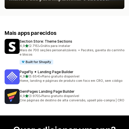
Mais apps parecidos
Section Store: Theme Sections
de 5 estrelas
4,9
(2.715)
•
Grátis para instalar
2715 avaliações ao todo
Mais de 700 seções personalizáveis. + Pacotes, gaveta do carrinho
e blocos
Built for Shopify
PageFly ✦ Landing Page Builder
de 5 estrelas
4,9
(5.654)
•
Plano gratuito disponível
5654 avaliações ao todo
Home, landing e páginas de produto com foco em CRO, sem código
GemPages Landing Page Builder
de 5 estrelas
4,9
(3.970)
•
Plano gratuito disponível
3970 avaliações ao todo
Crie páginas de destino de alta conversão, upsell pós-compra | CRO