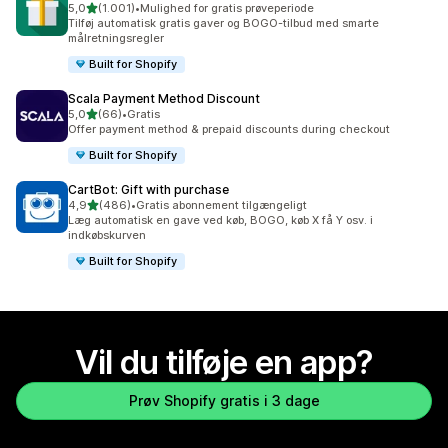
ud af 5 stjerner
5,0
(1.001)
•
Mulighed for gratis prøveperiode
1001 anmeldelser i alt
Tilføj automatisk gratis gaver og BOGO-tilbud med smarte
målretningsregler
Built for Shopify
Scala Payment Method Discount
ud af 5 stjerner
5,0
(66)
•
Gratis
66 anmeldelser i alt
Offer payment method & prepaid discounts during checkout
Built for Shopify
CartBot: Gift with purchase
ud af 5 stjerner
4,9
(486)
•
Gratis abonnement tilgængeligt
486 anmeldelser i alt
Læg automatisk en gave ved køb, BOGO, køb X få Y osv. i
indkøbskurven
Built for Shopify
Vil du tilføje en app?
Prøv Shopify gratis i 3 dage