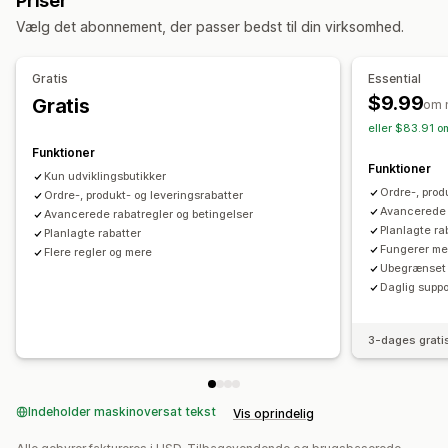
Priser
Engrospriser
Gratis levering
Leveringspriser
Mersalg
Vælg det abonnement, der passer bedst til din virksomhed.
Rabatter i indkøbskurv
Rabatter ved betaling
Køb mere, spar mere
Gratis levering
Masserabatter
Abonnementer
Tidsbegrænsede tilbud
Tilpasning af betalingsflow
Gratis
Essential
Tilpassede rabatter
$9.99
Gratis
Automatiske rabatter
Gå til betaling
om 
Administration af rabatter
eller $83.91 o
Tilpasset kode
Udløsere og regler
Funktioner
Funktioner
Kombinering af rabatter
Automatiseringer
Målretning
Kun udviklingsbutikker
Ordre-, prod
Ordre-, produkt- og leveringsrabatter
Geolokation
Segmentering
Tagging
Avancerede 
Avancerede rabatregler og betingelser
Planlagte ra
Planlagte rabatter
Fungerer me
Flere regler og mere
Ubegrænset 
Daglig suppo
3-dages grati
Indeholder maskinoversat tekst
Vis oprindelig