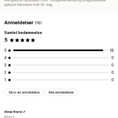
Alle gebyrer faktureres i USD. Tilbagevendende og brugsbaserede
gebyrer faktureres hver 30. dag.
Anmeldelser
(16)
Samlet bedømmelse
5
5
16
4
0
3
0
2
0
1
0
Skriv en anmeldelse
Alle anmeldelser
Abeja Reyna
Mexico