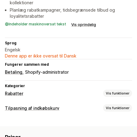
kollektioner
Planlæg rabatkampagner, tidsbegrænsede tilbud og
loyalitetsrabatter
Indeholder maskinoversat tekst
Vis oprindelig
Sprog
Engelsk
Denne app er ikke oversat til Dansk
Fungerer sammen med
Betaling
Shopify-administrator
Kategorier
Rabatter
Vis funktioner
Rabattyper
Tilpasning af indkøbskurv
Vis funktioner
Rabatkoder
Kuponer
Faste priser
Kurvvisning
Differentieret prissætning
Mængderabatter
Rabatfelter
Kampagner
Dynamisk på mobil
Antalsbegrænsning
Faste rabatter
Procentrabatter