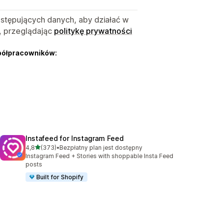
astępujących danych, aby działać w
, przeglądając
politykę prywatności
półpracowników:
Instafeed for Instagram Feed
na 5 gwiazdek
4,8
(373)
•
Bezpłatny plan jest dostępny
Łączna liczba recenzji: 373
Instagram Feed + Stories with shoppable Insta Feed
posts
Built for Shopify