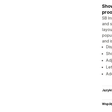
Show
proo
SB In
and s
layou
popup
and i
Dis
Sho
Adj
Let
Add
Języki
Współ