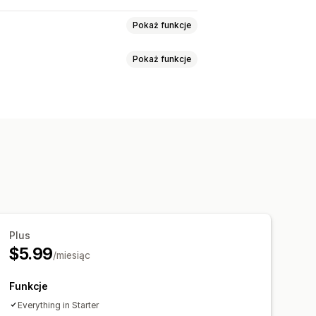
Pokaż funkcje
Pokaż funkcje
Lookbook
Siatka
Szereg
Lista
roduktami dostępnymi do zakupu
iach społecznościowych
ru obrazów
Napisy
nia kursorem
ilnych
u
Plus
$5.99
ściowych
Wielojęzyczne
/miesiąc
Funkcje
Everything in Starter