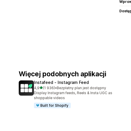
Wprow
Dostę
Więcej podobnych aplikacji
Instafeed ‑ Instagram Feed
na 5 gwiazdek
4,9
(1 936)
•
Bezpłatny plan jest dostępny
Łączna liczba recenzji: 1936
Display Instagram feeds, Reels & Insta UGC as
shoppable videos
Built for Shopify