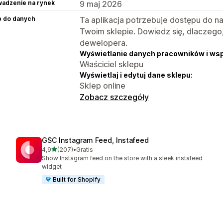
adzenie na rynek
9 maj 2026
p do danych
Ta aplikacja potrzebuje dostępu do n
Twoim sklepie. Dowiedz się, dlaczego
dewelopera.
Wyświetlanie danych pracowników i ws
Właściciel sklepu
Wyświetlaj i edytuj dane sklepu:
Sklep online
Zobacz szczegóły
GSC Instagram Feed, Instafeed
na 5 gwiazdek
4,9
(207)
•
Gratis
Łączna liczba recenzji: 207
Show Instagram feed on the store with a sleek instafeed
widget
Built for Shopify