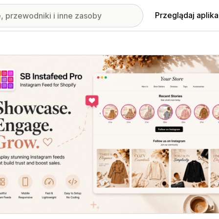
Przeglądaj aplika
nione obrazy w galerii