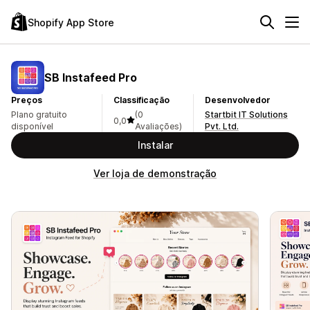
Shopify App Store
SB Instafeed Pro
Preços
Classificação
Desenvolvedor
Plano gratuito
(0
Startbit IT Solutions
0,0
disponível
Avaliações)
Pvt. Ltd.
Instalar
Ver loja de demonstração