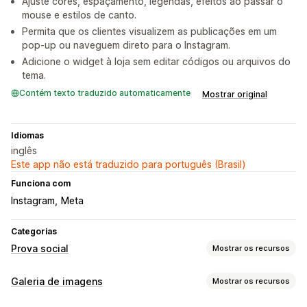
Ajuste cores, espaçamento, legendas, efeitos ao passar o
mouse e estilos de canto.
Permita que os clientes visualizem as publicações em um
pop-up ou naveguem direto para o Instagram.
Adicione o widget à loja sem editar códigos ou arquivos do
tema.
Contém texto traduzido automaticamente
Mostrar original
Idiomas
inglês
Este app não está traduzido para português (Brasil)
Funciona com
Instagram
Meta
Categorias
Prova social
Mostrar os recursos
Tipos de conteúdo
Galeria de imagens
Mostrar os recursos
UGC
Fotos
Vídeos
Reels
Hashtags