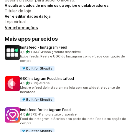
Visualizar dados de membros da equipe e colaboradores:
Titular da loja
Ver e editar dados da loja:
Loja virtual
Ver informações
Mais apps parecidos
Instafeed ‑ Instagram Feed
de 5 estrelas
4,9
(1.934)
•
Plano gratuito disponível
1934 avaliações ao todo
Exiba feeds, Reels e UGC do Instagram como vídeos com opção de
compra
Built for Shopify
GSC Instagram Feed, Instafeed
de 5 estrelas
4,9
(206)
•
Grátis
206 avaliações ao todo
Mostre o feed do Instagram na loja com um widget elegante de
instafeed
Built for Shopify
Instafeed for Instagram Feed
de 5 estrelas
4,8
(373)
•
Plano gratuito disponível
373 avaliações ao todo
Feed do Instagram e Stories com posts do Insta Feed com opção de
compra
Built for Shopify