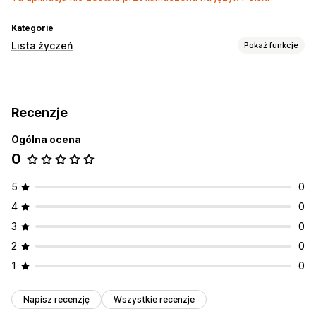
Kategorie
Lista życzeń
Pokaż funkcje
Typy list
Publiczna lista życzeń
Zapisywanie na później
Recenzje
Lista życzeń gościa
Ogólna ocena
Zarządzanie listą
0
Dodaj do koszyka
5
0
4
0
3
0
2
0
1
0
Napisz recenzję
Wszystkie recenzje