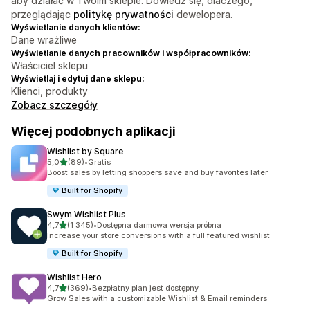
aby działać w Twoim sklepie. Dowiedz się, dlaczego,
przeglądając
politykę prywatności
dewelopera.
Wyświetlanie danych klientów:
Dane wrażliwe
Wyświetlanie danych pracowników i współpracowników:
Właściciel sklepu
Wyświetlaj i edytuj dane sklepu:
Klienci, produkty
Zobacz szczegóły
Więcej podobnych aplikacji
Wishlist by Square
na 5 gwiazdek
5,0
(89)
•
Gratis
Łączna liczba recenzji: 89
Boost sales by letting shoppers save and buy favorites later
Built for Shopify
Swym Wishlist Plus
na 5 gwiazdek
4,7
(1 345)
•
Dostępna darmowa wersja próbna
Łączna liczba recenzji: 1345
Increase your store conversions with a full featured wishlist
Built for Shopify
Wishlist Hero
na 5 gwiazdek
4,7
(369)
•
Bezpłatny plan jest dostępny
Łączna liczba recenzji: 369
Grow Sales with a customizable Wishlist & Email reminders