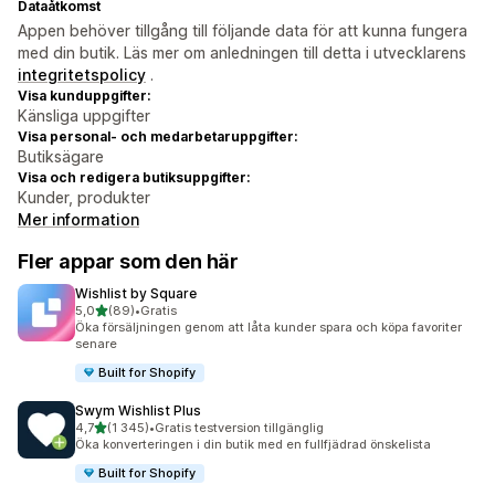
Dataåtkomst
Appen behöver tillgång till följande data för att kunna fungera
med din butik. Läs mer om anledningen till detta i utvecklarens
integritetspolicy
.
Visa kunduppgifter:
Känsliga uppgifter
Visa personal- och medarbetaruppgifter:
Butiksägare
Visa och redigera butiksuppgifter:
Kunder, produkter
Mer information
Fler appar som den här
Wishlist by Square
av 5 stjärnor
5,0
(89)
•
Gratis
89 recensioner totalt
Öka försäljningen genom att låta kunder spara och köpa favoriter
senare
Built for Shopify
Swym Wishlist Plus
av 5 stjärnor
4,7
(1 345)
•
Gratis testversion tillgänglig
1345 recensioner totalt
Öka konverteringen i din butik med en fullfjädrad önskelista
Built for Shopify