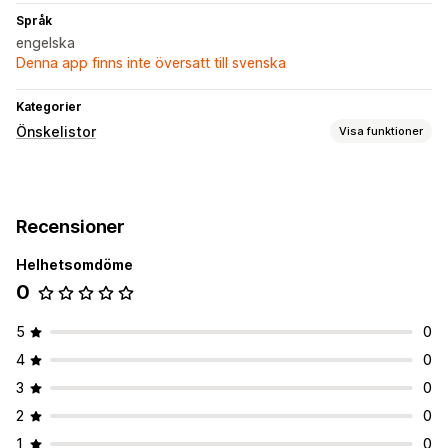
Språk
engelska
Denna app finns inte översatt till svenska
Kategorier
Önskelistor
Visa funktioner
Listtyper
Offentlig önskelista
Spara till senare
Gästönskelista
Recensioner
Listhantering
Helhetsomdöme
Lägg i varukorgen
0
5
0
4
0
3
0
2
0
1
0