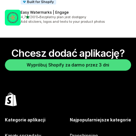
Built for Shopify
Easy Watermarks | Engage
na 5 gwiazdek
4,7
(301)
•
Bezpłatny plan jest dostępny
Łączna liczba recenzji: 301
Add stickers, logos and texts to your product photos
Chcesz dodać aplikację?
Wypróbuj Shopify za darmo przez 3 dni
Kategorie aplikacji
Najpopularniejsze kategorie
Kanały sprzedaży
Dropshipping