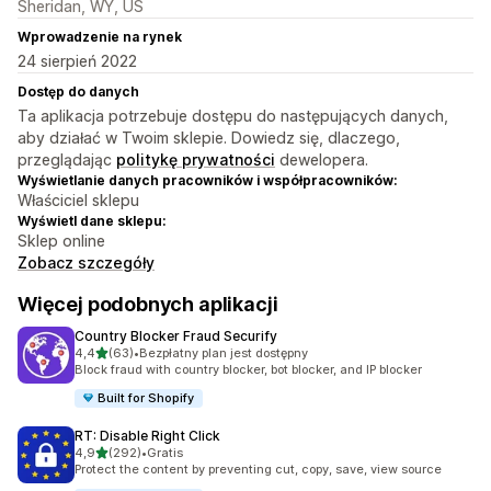
Sheridan, WY, US
Wprowadzenie na rynek
24 sierpień 2022
Dostęp do danych
Ta aplikacja potrzebuje dostępu do następujących danych,
aby działać w Twoim sklepie. Dowiedz się, dlaczego,
przeglądając
politykę prywatności
dewelopera.
Wyświetlanie danych pracowników i współpracowników:
Właściciel sklepu
Wyświetl dane sklepu:
Sklep online
Zobacz szczegóły
Więcej podobnych aplikacji
Country Blocker Fraud Securify
na 5 gwiazdek
4,4
(63)
•
Bezpłatny plan jest dostępny
Łączna liczba recenzji: 63
Block fraud with country blocker, bot blocker, and IP blocker
Built for Shopify
RT: Disable Right Click
na 5 gwiazdek
4,9
(292)
•
Gratis
Łączna liczba recenzji: 292
Protect the content by preventing cut, copy, save, view source