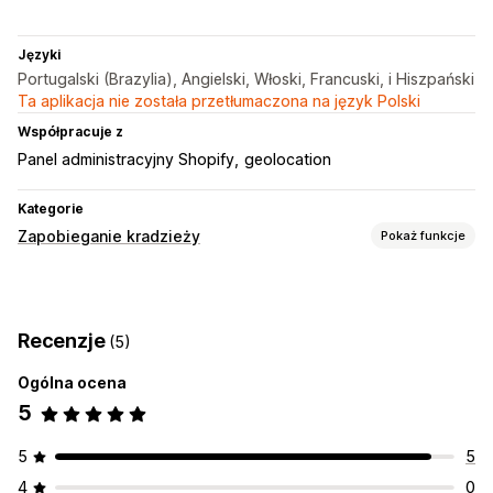
Języki
Portugalski (Brazylia), Angielski, Włoski, Francuski, i Hiszpański
Ta aplikacja nie została przetłumaczona na język Polski
Współpracuje z
Panel administracyjny Shopify
geolocation
Kategorie
Zapobieganie kradzieży
Pokaż funkcje
Zasoby chronione
Opisy produktów
Obrazy
Tekst
Dane sklepu
Bestsellery
Recenzje
(5)
Kod strony internetowej
Ogólna ocena
Działania zablokowane
5
Kopiowanie i wklejanie
Zaznaczanie tekstu
Przechwytywanie zawartości ekranu
Zrzut ekranu
5
5
Right-click
Przeciągnij i upuść
Inspekcja elementów
4
0