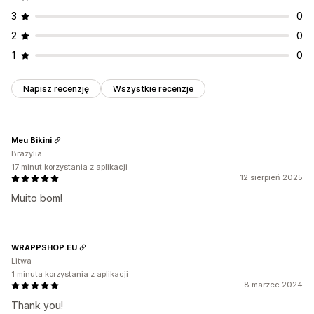
Skróty klawiszowe
Dostęp z regionu
Dostęp z adresu IP
3
0
Komunikat o prawach autorskich
2
0
1
0
Napisz recenzję
Wszystkie recenzje
Meu Bikini
Brazylia
17 minut korzystania z aplikacji
12 sierpień 2025
Muito bom!
WRAPPSHOP.EU
Litwa
1 minuta korzystania z aplikacji
8 marzec 2024
Thank you!