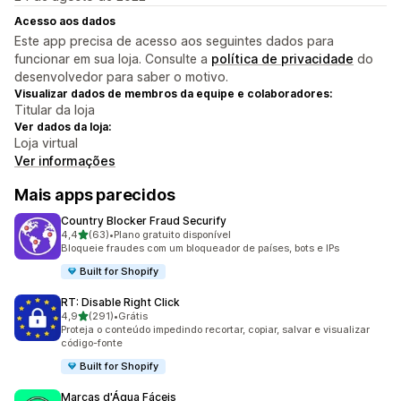
Acesso aos dados
Este app precisa de acesso aos seguintes dados para
funcionar em sua loja. Consulte a
política de privacidade
do
desenvolvedor para saber o motivo.
Visualizar dados de membros da equipe e colaboradores:
Titular da loja
Ver dados da loja:
Loja virtual
Ver informações
Mais apps parecidos
Country Blocker Fraud Securify
de 5 estrelas
4,4
(63)
•
Plano gratuito disponível
63 avaliações ao todo
Bloqueie fraudes com um bloqueador de países, bots e IPs
Built for Shopify
RT: Disable Right Click
de 5 estrelas
4,9
(291)
•
Grátis
291 avaliações ao todo
Proteja o conteúdo impedindo recortar, copiar, salvar e visualizar
código-fonte
Built for Shopify
Marcas d'Água Fáceis