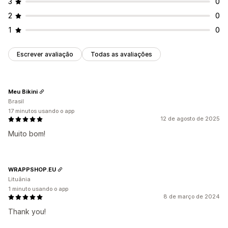
3
0
Mensagem de direitos autorais
2
0
1
0
Escrever avaliação
Todas as avaliações
Meu Bikini
Brasil
17 minutos usando o app
12 de agosto de 2025
Muito bom!
WRAPPSHOP.EU
Lituânia
1 minuto usando o app
8 de março de 2024
Thank you!