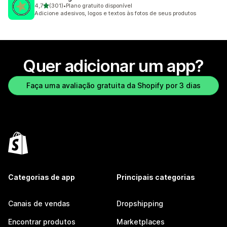
de 5 estrelas
4,7
(301)
•
Plano gratuito disponível
301 avaliações ao todo
Adicione adesivos, logos e textos às fotos de seus produtos
Quer adicionar um app?
Faça uma avaliação gratuita da Shopify por 3 dias
Categorias de app
Principais categorias
Canais de vendas
Dropshipping
Encontrar produtos
Marketplaces