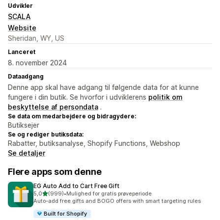
Udvikler
SCALA
Website
Sheridan, WY, US
Lanceret
8. november 2024
Dataadgang
Denne app skal have adgang til følgende data for at kunne
fungere i din butik. Se hvorfor i udviklerens
politik om
beskyttelse af persondata
.
Se data om medarbejdere og bidragydere:
Butiksejer
Se og rediger butiksdata:
Rabatter, butiksanalyse, Shopify Functions, Webshop
Se detaljer
Flere apps som denne
EG Auto Add to Cart Free Gift
ud af 5 stjerner
5,0
(999)
•
Mulighed for gratis prøveperiode
999 anmeldelser i alt
Auto-add free gifts and BOGO offers with smart targeting rules
Built for Shopify