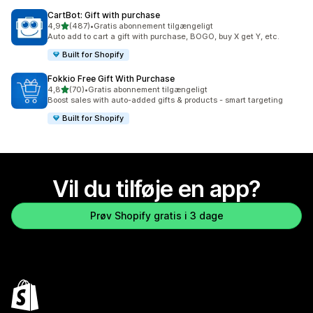
CartBot: Gift with purchase
ud af 5 stjerner
4,9
(487)
•
Gratis abonnement tilgængeligt
487 anmeldelser i alt
Auto add to cart a gift with purchase, BOGO, buy X get Y, etc.
Built for Shopify
Fokkio Free Gift With Purchase
ud af 5 stjerner
4,8
(70)
•
Gratis abonnement tilgængeligt
70 anmeldelser i alt
Boost sales with auto-added gifts & products - smart targeting
Built for Shopify
Vil du tilføje en app?
Prøv Shopify gratis i 3 dage