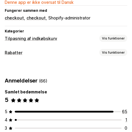
Denne app er ikke oversat til Dansk
Fungerer sammen med
checkout
checkout
Shopify-administrator
Kategorier
Tilpasning af indkøbskurv
Vis funktioner
Kurvvisning
Rabatter
Vis funktioner
Tilpasset stil
Tilpassede regler
Rabatfelter
Kampagner
Rabattyper
Mersalg
Faste rabatter
Procentrabatter
Rabatter ved betaling
Køb mere, spar mere
Indløsning af belønninger
Anmeldelser
(66)
Administration af rabatter
Niveaudelte belønninger
Yderligere gebyrer
Samlet bedømmelse
Tilpasset kode
API’er og webhooks
Masserabatter
5
Tilpasning af betalingsflow
5
65
Automatiske rabatter
Regler for leveringsmetoder
4
1
Regler for betalingsmetoder
Gå til betaling
Flere sprog
3
0