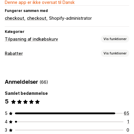
Denne app er ikke oversat til Dansk
Fungerer sammen med
checkout
checkout
Shopify-administrator
Kategorier
Tilpasning af indkøbskurv
Vis funktioner
Kurvvisning
Rabatter
Vis funktioner
Tilpasset stil
Tilpassede regler
Rabatfelter
Kampagner
Rabattyper
Mersalg
Faste rabatter
Procentrabatter
Rabatter ved betaling
Køb mere, spar mere
Indløsning af belønninger
Anmeldelser
(66)
Administration af rabatter
Niveaudelte belønninger
Yderligere gebyrer
Samlet bedømmelse
Tilpasset kode
API’er og webhooks
Masserabatter
5
Tilpasning af betalingsflow
5
65
Automatiske rabatter
Regler for leveringsmetoder
4
1
Regler for betalingsmetoder
Gå til betaling
Flere sprog
3
0