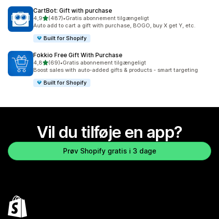
CartBot: Gift with purchase
ud af 5 stjerner
4,9
(487)
•
Gratis abonnement tilgængeligt
487 anmeldelser i alt
Auto add to cart a gift with purchase, BOGO, buy X get Y, etc.
Built for Shopify
Fokkio Free Gift With Purchase
ud af 5 stjerner
4,8
(69)
•
Gratis abonnement tilgængeligt
69 anmeldelser i alt
Boost sales with auto-added gifts & products - smart targeting
Built for Shopify
Vil du tilføje en app?
Prøv Shopify gratis i 3 dage