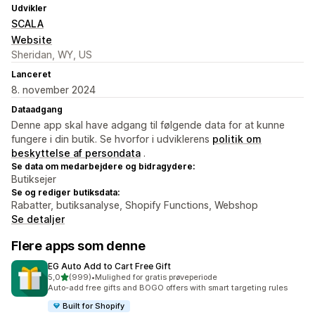
Udvikler
SCALA
Website
Sheridan, WY, US
Lanceret
8. november 2024
Dataadgang
Denne app skal have adgang til følgende data for at kunne
fungere i din butik. Se hvorfor i udviklerens
politik om
beskyttelse af persondata
.
Se data om medarbejdere og bidragydere:
Butiksejer
Se og rediger butiksdata:
Rabatter, butiksanalyse, Shopify Functions, Webshop
Se detaljer
Flere apps som denne
EG Auto Add to Cart Free Gift
ud af 5 stjerner
5,0
(999)
•
Mulighed for gratis prøveperiode
999 anmeldelser i alt
Auto-add free gifts and BOGO offers with smart targeting rules
Built for Shopify