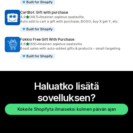
Built for Shopify
CartBot: Gift with purchase
/ 5 tähteä
4,9
(487)
•
Ilmainen sopimus saatavilla
487 arvostelua yhteensä
Auto add to cart a gift with purchase, BOGO, buy X get Y, etc.
Built for Shopify
Fokkio Free Gift With Purchase
/ 5 tähteä
4,8
(69)
•
Ilmainen sopimus saatavilla
69 arvostelua yhteensä
Boost sales with auto-added gifts & products - smart targeting
Built for Shopify
Haluatko lisätä
sovelluksen?
Kokeile Shopifyta ilmaiseksi kolmen päivän ajan