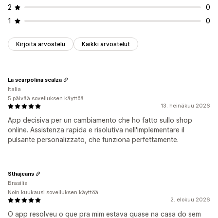
2
0
1
0
Kirjoita arvostelu
Kaikki arvostelut
La scarpolina scalza
Italia
5 päivää sovelluksen käyttöä
13. heinäkuu 2026
App decisiva per un cambiamento che ho fatto sullo shop
online. Assistenza rapida e risolutiva nell'implementare il
pulsante personalizzato, che funziona perfettamente.
Sthajeans
Brasilia
Noin kuukausi sovelluksen käyttöä
2. elokuu 2026
O app resolveu o que pra mim estava quase na casa do sem