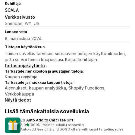
Kehittäjä
SCALA
Verkkosivusto
Sheridan, WY, US
Lanseerattu
8. marraskuu 2024
Tietojen käyttöoikeus
Tämän sovellus tarvitsee seuraavien tietojen käyttöoikeuden,
jotta se voi toimia kaupassasi. Katso kehittäjän
tietosuojakäytäntö
.
Tarkastele henkilöstön ja avustajien tietoja:
Kaupan omistaja
Tarkastele ja muokkaa kaupan tietoja:
Alennukset, kaupan analytiikka, Shopify Functions,
Verkkokauppa
Näytä tiedot
Lisää tämänkaltaisia sovelluksia
EG Auto Add to Cart Free Gift
/ 5 tähteä
5,0
(999)
•
Ilmainen kokeilu saatavilla
999 arvostelua yhteensä
Auto-add free gifts and BOGO offers with smart targeting rules