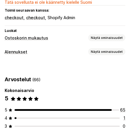
Tätä sovellusta ei ole käännetty kielelle Suomi
Toimii seuraavan kanssa:
checkout
checkout
Shopify Admin
Luokat
Ostoskorin mukautus
Näytä ominaisuudet
Ostoskorin näkymä
Alennukset
Näytä ominaisuudet
Mukautetut tyylit
Mukautetut säännöt
Alennuskentät
Alennustyypit
Kampanjat
Kiinteät alennukset
Prosenttialennukset
Lisämyynti
Arvostelut
(66)
Kassa-alennukset
Säästä ostamalla enemmän
Palkintojen lunastaminen
Kokonaisarvio
Alennusten hallinnointi
Porrastetut palkinnot
Lisämaksut
Joukkoalennukset
5
Mukautettu koodi
APIt ja webhookit
Kassan mukauttaminen
5
65
Automaattiset alennukset
Toimitustapojen säännöt
4
1
Maksutapojen säännöt
Siirry suoraan kassalle
Monikielisyys
3
0