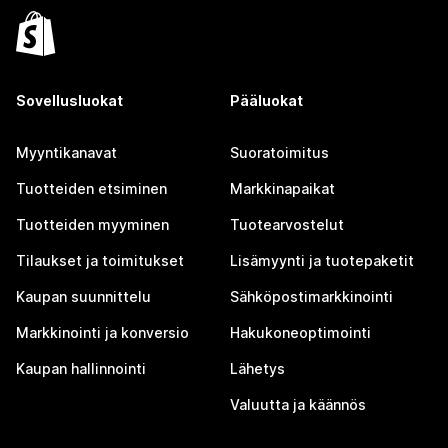
Sovellusluokat
Pääluokat
Myyntikanavat
Suoratoimitus
Tuotteiden etsiminen
Markkinapaikat
Tuotteiden myyminen
Tuotearvostelut
Tilaukset ja toimitukset
Lisämyynti ja tuotepaketit
Kaupan suunnittelu
Sähköpostimarkkinointi
Markkinointi ja konversio
Hakukoneoptimointi
Kaupan hallinnointi
Lähetys
Valuutta ja käännös