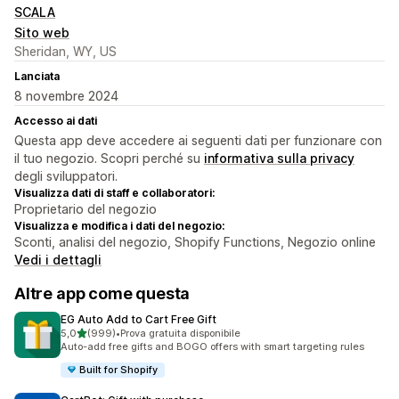
SCALA
Sito web
Sheridan, WY, US
Lanciata
8 novembre 2024
Accesso ai dati
Questa app deve accedere ai seguenti dati per funzionare con
il tuo negozio. Scopri perché su
informativa sulla privacy
degli sviluppatori.
Visualizza dati di staff e collaboratori:
Proprietario del negozio
Visualizza e modifica i dati del negozio:
Sconti, analisi del negozio, Shopify Functions, Negozio online
Vedi i dettagli
Altre app come questa
EG Auto Add to Cart Free Gift
stelle su 5
5,0
(999)
•
Prova gratuita disponibile
999 recensioni totali
Auto-add free gifts and BOGO offers with smart targeting rules
Built for Shopify