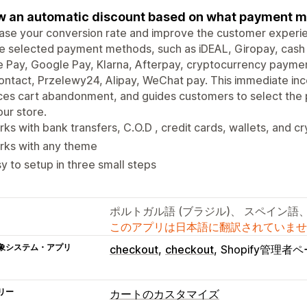
 an automatic discount based on what payment m
ase your conversion rate and improve the customer experie
e selected payment methods, such as iDEAL, Giropay, cash o
 Pay, Google Pay, Klarna, Afterpay, cryptocurrency payment
ntact, Przelewy24, Alipay, WeChat pay. This immediate inc
es cart abandonment, and guides customers to select the 
our store.
ks with bank transfers, C.O.D , credit cards, wallets, and c
rks with any theme
y to setup in three small steps
ポルトガル語 (ブラジル)、 スペイン語
このアプリは日本語に翻訳されていませ
象システム・アプリ
checkout
checkout
Shopify管理者
リー
カートのカスタマイズ