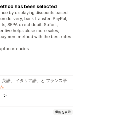
ethod has been selected
nce by displaying discounts based
n delivery, bank transfer, PayPal,
s, SEPA direct debit, Sofort,
entive helps close more sales,
payment method with the best rates
ryptocurrencies
、 英語、 イタリア語、と フランス語
ん
ページ
機能を表示