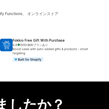
 Functions、 オンラインストア
Fokkio Free Gift With Purchase
5つ星中
4.8
(69)
•
無料プランあり
合計レビュー数：69件
Boost sales with auto-added gifts & products - smart
targeting
Built for Shopify
ましたか？