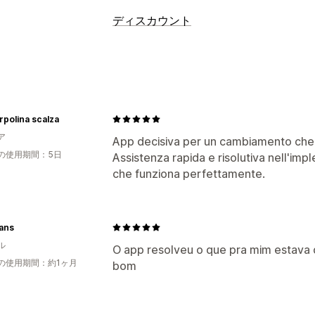
カートの表示
ディスカウント
カスタムスタイル
カスタムルール
デ
ディスカウントの種類
プロモーション
一律割引
割引率によるディスカウント
アップセル
ディスカウント管理
購入数量ベースの割引
リワードの引き
rpolina scalza
カスタムコード
APIとWebhook
一括割引
ア
App decisiva per un cambiamento che h
チェックアウト環境のカスタマイズ
の使用期間：5日
Assistenza rapida e risolutiva nell'imp
自動ディスカウント
che funziona perfettamente.
配送方法ルール
チェックアウトまでスキップ
複数言語
ans
ル
O app resolveu o que pra mim estava 
の使用期間：約1ヶ月
bom