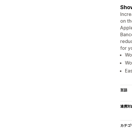
Show
Incre
on th
Apple
Banco
reduc
for y
Wor
Wo
Eas
言語
連携対
カテゴ