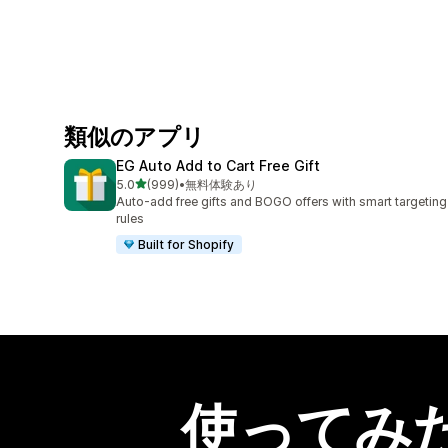
類似のアプリ
EG Auto Add to Cart Free Gift
5つ星中
5.0
(999)
•
無料体験あり
合計レビュー数：999件
Auto-add free gifts and BOGO offers with smart targeting
rules
Built for Shopify
使ってみ