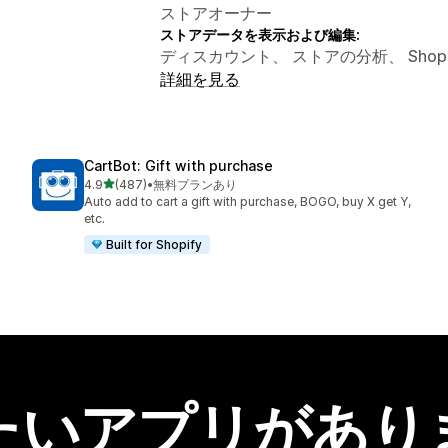
ストアオーナー
ストアデータを表示および編集:
ディスカウント、 ストアの分析、 Shopify
詳細を見る
CartBot: Gift with purchase
5つ星中
4.9
(487)
•
無料プランあり
合計レビュー数：487件
Auto add to cart a gift with purchase, BOGO, buy X get Y,
etc.
Built for Shopify
たいアプリがあり